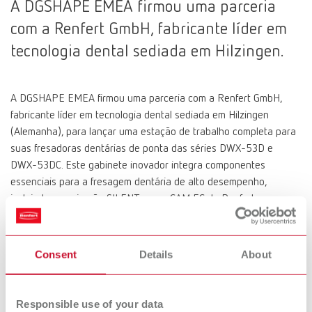
A DGSHAPE EMEA firmou uma parceria
com a Renfert GmbH, fabricante líder em
tecnologia dental sediada em Hilzingen.
A DGSHAPE EMEA firmou uma parceria com a Renfert GmbH,
fabricante líder em tecnologia dental sediada em Hilzingen
(Alemanha), para lançar uma estação de trabalho completa para
suas fresadoras dentárias de ponta das séries DWX-53D e
DWX-53DC. Este gabinete inovador integra componentes
essenciais para a fresagem dentária de alto desempenho,
incluindo a aspiração SILENT powerCAM EC da Renfert, um
compressor MGF sem óleo e espaço de armazenamento
específico para acessórios e materiais de fresagem.
“Na busca por uma base adequada para nossas fresadoras da
Consent
Details
About
série DWX 53, nossa linha principal, queríamos uma estrutura
robusta, funcional e visualmente atrativa, que combinasse
versatilidade e robustez”, afirma Zoltan Pekar, Diretor Europeu da
Responsible use of your data