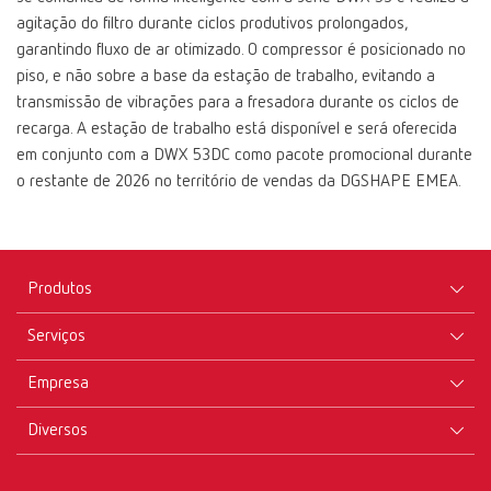
agitação do filtro durante ciclos produtivos prolongados,
garantindo fluxo de ar otimizado. O compressor é posicionado no
piso, e não sobre a base da estação de trabalho, evitando a
transmissão de vibrações para a fresadora durante os ciclos de
recarga. A estação de trabalho está disponível e será oferecida
em conjunto com a DWX 53DC como pacote promocional durante
o restante de 2026 no território de vendas da DGSHAPE EMEA.
Produtos
Serviços
Equipamentos
Empresa
Instrumentos
Certificados ISO
Materiais
Diversos
Downloads
Carreira
Novidades
Revendedores
Perfil da empresa