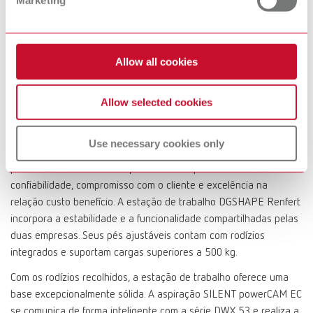
oferecer uma solução de sistema completa que gerasse valor
agregado real para o cliente final”, acrescenta Maik Witt, Diretor
de Vendas OEM da Renfert GmbH.
Allow all cookies
Como subsidiária integral da Roland DG, a DGSHAPE está há
quase 40 anos na vanguarda da digitalização de soluções de
Allow selected cookies
fresagem 3D e CNC para diversos setores, incluindo manufatura,
prototipagem rápida e educação. Há 100 anos, técnicos e
cirurgiões dentistas associam o nome Renfert à qualidade e à
Use necessary cookies only
busca por soluções que simplificam o trabalho diário. Esta
parceria reflete valores empresariais compartilhados:
confiabilidade, compromisso com o cliente e excelência na
relação custo benefício. A estação de trabalho DGSHAPE Renfert
incorpora a estabilidade e a funcionalidade compartilhadas pelas
duas empresas. Seus pés ajustáveis contam com rodízios
integrados e suportam cargas superiores a 500 kg.
Com os rodízios recolhidos, a estação de trabalho oferece uma
base excepcionalmente sólida. A aspiração SILENT powerCAM EC
se comunica de forma inteligente com a série DWX 53 e realiza a