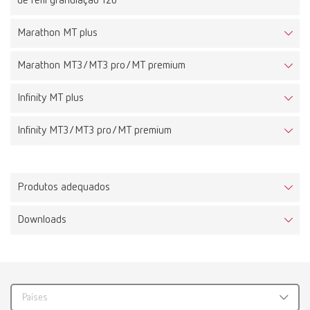
de refil granulação 120
Marathon MT plus
Marathon MT3/MT3 pro/MT premium
Infinity MT plus
Infinity MT3/MT3 pro/MT premium
Produtos adequados
Downloads
MT plus com disco de corte Klettfix, 220-230 V
Número de artigo 18030000
Fornecimento:
com disco de corte Klettfix
Países