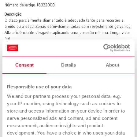
Número de artigo 18032000
Descrição:
O disco parcialmente diamantado é adequado tanto para recortes a
úmido ou a seco. Zonas semi-diamantadas com revestimento galvânico.
Alta eficiência de desgaste aplicando uma pressão mínima. Longa vida
útil.
Fornecimento:
1 x Marathon
Consent
Details
About
Marathon MT3/MT3 pro/MT premium
Responsible use of your data
Número de artigo 18032001
We and our partners process your personal data, e.g.
Descrição:
your IP-number, using technology such as cookies to
O disco parcialmente diamantado é adequado tanto para recortes a
úmido ou a seco. Zonas semi-diamantadas com revestimento galvânico.
store and access information on your device in order to
Alta eficiência de desgaste aplicando uma pressão mínima. Longa vida
serve personalized ads and content, ad and content
útil.
measurement, audience insights and product
Fornecimento:
development. You have a choice in who uses your data