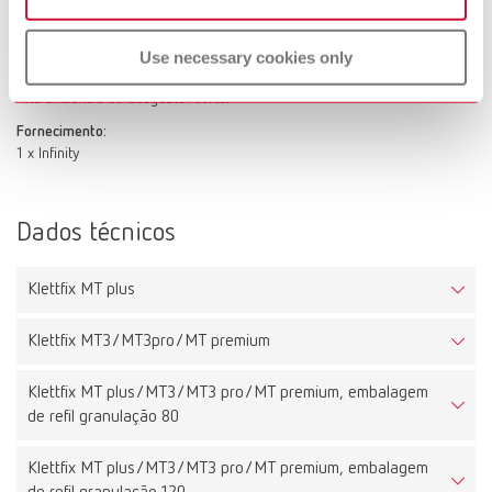
O disco completamente diamantado é adequado para todos os
recortadores da Renfert com sistema de irrigação de água. Produz uma
superfície de corte extremamente lisa devido à superfície
Use necessary cookies only
completamente diamantada. Resistência e durabilidade excepcionais.
Alta eficiência de desgaste/corte.
Fornecimento:
1 x Infinity
Dados técnicos
Klettfix MT plus
Klettfix MT3/MT3pro/MT premium
Klettfix MT plus/MT3/MT3 pro/MT premium, embalagem
de refil granulação 80
Klettfix MT plus/MT3/MT3 pro/MT premium, embalagem