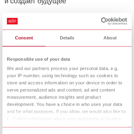
и создает будущее
Все началось в 1925 году – с идеи, двух братьев и
хорошей порции жажды деятельности.
Сегодня, спустя столетие, компания Renfert – это не
Consent
Details
About
просто название. Компания из Хиль-
цингена на Боденском озере является ведущим
производителем высококачественного
Responsible use of your data
оборудования и материалов для стоматологических
We and our partners process your personal data, e.g.
технологий и стоматологии и стала
your IP-number, using technology such as cookies to
неотъемлемой частью повседневной работы многих
store and access information on your device in order to
лабораторий и клиник по всему миру.
serve personalized ads and content, ad and content
measurement, audience insights and product
За сто лет в компании Renfert многое изменилось, но
development. You have a choice in who uses your data
одно осталось неизменным: стрем-
and for what purposes. If you allow, we would also like to:
ление разрабатывать решения, которые меняют жизнь
Collect information about your geographical location
к лучшему. «Making work easy – это наш принцип. Это
which can be accurate to within several meters
значит сделать работу в зуботехнической лаборатории
Identify your device by actively scanning it for specific
и стоматологи-ческой клинике более удобной, без