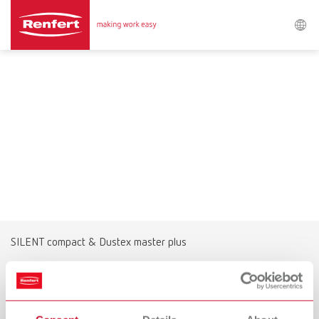
Suchen
Asia-Pacific
EN
Austria
DE
Austria
EN
Brazil
EN
SILENT compact & Dustex master plus
Brazil
ES
Die Alternative für umfangreiche
Schleifarbeiten
Brazil
PT