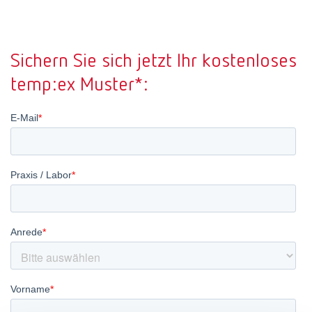
Canada
EN
Sichern Sie sich jetzt Ihr kostenloses
Canada
FR
temp:ex Muster*:
China
EN
France
FR
Germany
DE
Germany
EN
International
DE
International
EN