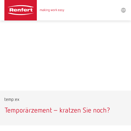
Search
Asia-Pacific
EN
Austria
DE
Austria
EN
Brazil
EN
temp:ex
Brazil
ES
Temporärzement – kratzen Sie noch?
Brazil
PT