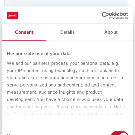
International
ES
International
FR
Consent
Details
About
International
IT
Responsible use of your data
We and our partners process your personal data, e.g.
International
PT
your IP-number, using technology such as cookies to
store and access information on your device in order to
International
RU
serve personalized ads and content, ad and content
measurement, audience insights and product
development. You have a choice in who uses your data
Italy
IT
and for what purposes. If you allow, we would also like to:
Collect information about your geographical location
Japan
EN
which can be accurate to within several meters
Identify your device by actively scanning it for specific
Consent
Mexico
EN