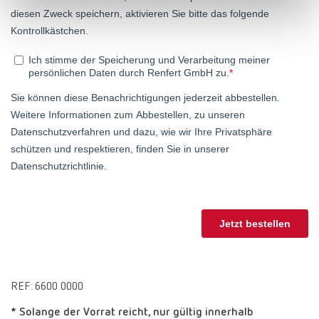
Turkey
DE
Turkey
EN
United Kingdom
EN
United States
EN
United States
ES
REF: 6600 0000
* Solange der Vorrat reicht, nur gültig innerhalb