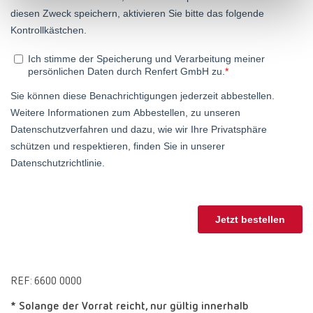
Turkey
DE
Turkey
EN
United Kingdom
EN
United States
EN
United States
ES
REF: 6600 0000
* Solange der Vorrat reicht, nur gültig innerhalb