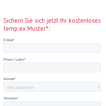
Canada
EN
Sichern Sie sich jetzt Ihr kostenloses
Canada
FR
temp:ex Muster*:
China
EN
France
FR
Germany
DE
Germany
EN
International
DE
International
EN