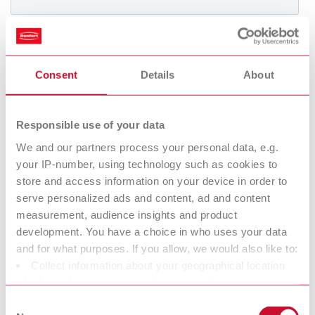
International
ES
International
FR
Consent
Details
About
International
IT
Responsible use of your data
We and our partners process your personal data, e.g.
International
PT
your IP-number, using technology such as cookies to
store and access information on your device in order to
International
RU
serve personalized ads and content, ad and content
measurement, audience insights and product
development. You have a choice in who uses your data
Italy
IT
and for what purposes. If you allow, we would also like to:
Collect information about your geographical location
Japan
EN
which can be accurate to within several meters
Identify your device by actively scanning it for specific
Consent
Mexico
EN