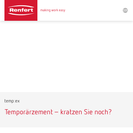
Search
Asia-Pacific
EN
Austria
DE
Austria
EN
Brazil
EN
temp:ex
Brazil
ES
Temporärzement – kratzen Sie noch?
Brazil
PT