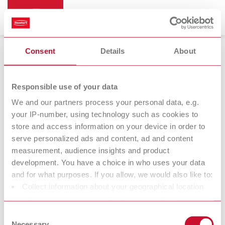
Consent
Details
About
Vernis espaceurs
Responsible use of your data
We and our partners process your personal data, e.g.
your IP-number, using technology such as cookies to
die:master
store and access information on your device in order to
Vernis espaceurs
serve personalized ads and content, ad and content
measurement, audience insights and product
development. You have a choice in who uses your data
Chez Renfert, nous souhaitons faciliter le travail pour les
and for what purposes. If you allow, we would also like to:
dentistes et prothésistes dentaires et les aider à optimiser leur
Collect information about your geographical location
flux de travail. C’est pourquoi, lorsque nous développons nos
which can be accurate to within several meters
produits, il nous importe tant de comprendre les besoins des
Identify your device by actively scanning it for specific
Consent
laboratoires et des cabinets dentaires et les travaux qui y sont
characteristics (fingerprinting)
Necessary