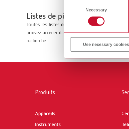
or withdraw your consent any
Consent
Necessary
Selection
Listes de pièces de rechange e
Toutes les listes de pièces de rechange ainsi que 
pouvez accéder directement à un produit via la nav
recherche.
Use necessary cookies
Produits
Ser
Appareils
Cer
Instruments
Tél