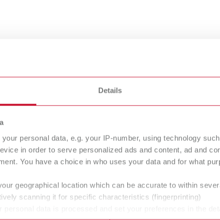
Details
èces de rechange
a
your personal data, e.g. your IP-number, using technology such
evice in order to serve personalized ads and content, ad and c
ents relatifs aux produits
ment. You have a choice in who uses your data and for what purp
er 24 heures sur 24 tous les documents relatifs aux produits e
les fiches de données de sécurité et les déclarations de conform
your geographical location which can be accurate to within seve
ment
ou sur
les pages produits
correspondantes, où vous trouv
ively scanning it for specific characteristics (fingerprinting)
 personal data is processed and set your preferences in the det