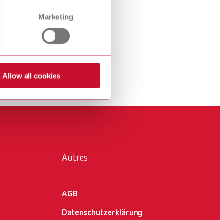
International
PT
Marketing
International
RU
 Vous
Italy
IT
la
Japan
EN
Allow all cookies
Mexico
EN
Mexico
ES
NME
EN
Autres
Poland
DE
Poland
EN
AGB
Portugal
PT
Datenschutzerklärung