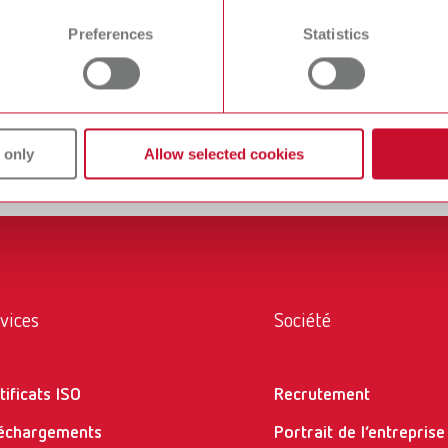
 time from the Cookie Declaration.
Preferences
Statistics
t croquis
les croquis se trouvent sur
les pages produits
correspondantes.
igation ou saisir le nom ou la référence de votre produit dans 
 only
Allow selected cookies
vices
Société
tificats ISO
Recrutement
échargements
Portrait de l’entreprise