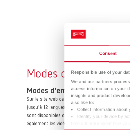
Consent
Modes d'emploi et pi
Responsible use of your dat
We and our partners process 
access information on your d
Modes d'emploi et autres docum
insights and product develop
Sur le site web de Renfert, vous pouvez télécharg
also like to:
jusqu'à 12 langues. Tous les modes d'emploi, faq, 
Collect information about 
sont disponibles dans notre
centre de télécharge
Identify your device by act
Find out more about how your
également les vidéos d'aide correspondantes.