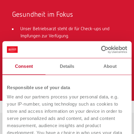
Gesundheit im Fokus
Unser Betriebsarzt steht dir für Check-ups und
Impfungen zur Verfügung.
Genieße ergonomische Arbeitsplätze sowie
kostenlose Arbeitskleidung.
Nach zwei Jahren Betriebszugehörigkeit profitierst
Consent
Details
About
du von unserer betrieblichen
Krankenzusatzversicherung mit einem jährlichen
Zuschuss von 300 €.
Responsible use of your data
We and our partners process your personal data, e.g.
your IP-number, using technology such as cookies to
store and access information on your device in order to
serve personalized ads and content, ad and content
measurement, audience insights and product
development. You have a choice in who uses your data