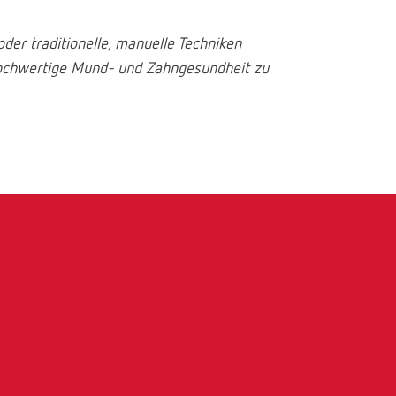
International
PT
oder traditionelle, manuelle Techniken
International
RU
e hochwertige Mund- und Zahngesundheit zu
Italy
IT
Japan
EN
Mexico
EN
Mexico
ES
NME
EN
Poland
DE
Poland
EN
Portugal
PT