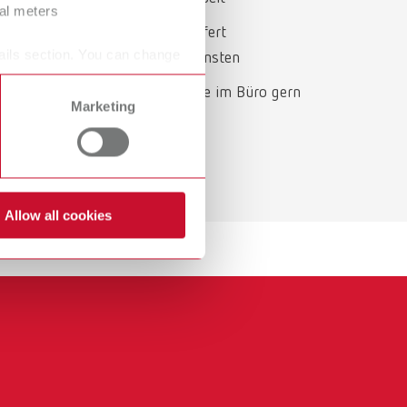
ral meters
Kinderbetreuung vor Ort: Renfert
ails section. You can change
Kindergartenplatz für die Kleinsten
Haustiere willkommen: Hunde im Büro gern
Marketing
gesehen
Allow all cookies