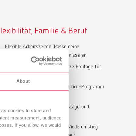
lexibilität, Familie & Beruf
Flexible Arbeitszeiten: Passe deine
Arbeitszeiten an deine Bedürfnisse an
Freitags-Feeling: Genieße kurze Freitage für
lange Wochenenden
About
Arbeiten von überall: Home-Office-Programm
mit mobiler Ausstattung
Mehr Zeit für sich: 30 Urlaubstage und
 as cookies to store and
Freizeitausgleich
ontent measurement, audience
oses. If you allow, we would
Familienfreundlich: Flexibler Wiedereinstieg
nach Elternzeit und Teilzeitarbeit