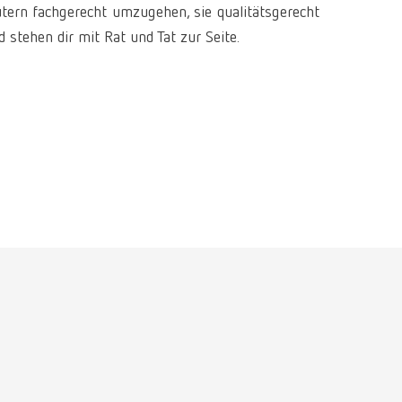
ütern fachgerecht umzugehen, sie qualitätsgerecht
International
PT
 stehen dir mit Rat und Tat zur Seite.
International
RU
Italy
IT
Japan
EN
Mexico
EN
Mexico
ES
NME
EN
Poland
DE
Poland
EN
Portugal
PT