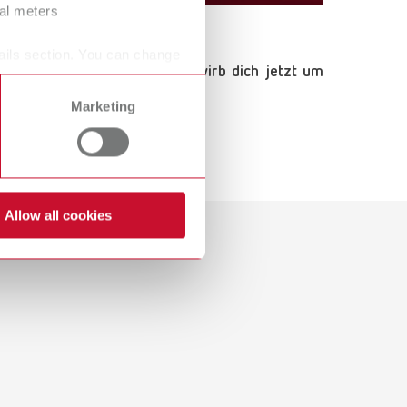
ral meters
ails section. You can change
 zu starten, dann:
Tu es – bewirb dich jetzt um
Marketing
Allow all cookies