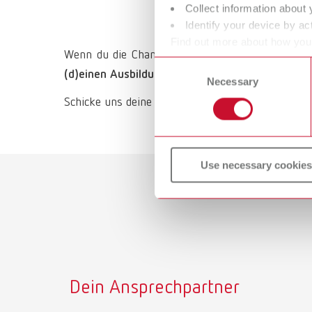
Collect information about 
Identify your device by act
Find out more about how your
Wenn du die Chance ergreifen möchtest, mit eine
or withdraw your consent any
Consent
(d)einen Ausbildungsplatz bei Renfert!
Necessary
Selection
Schicke uns deine vollständige Bewerbung bevor
Use necessary cookies
Dein Ansprechpartner