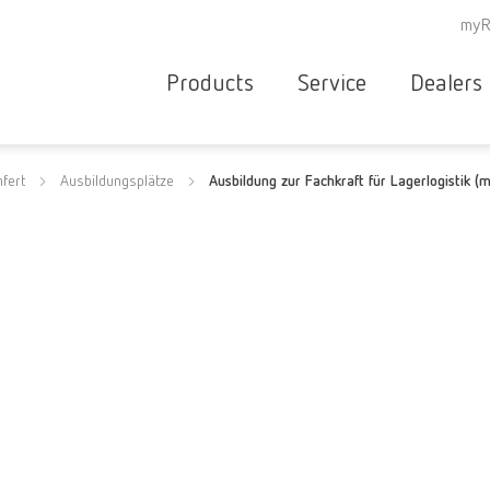
myR
Products
Service
Dealers
Equipment
Deale
fert
Ausbildungsplätze
Ausbildung zur Fachkraft für Lagerlogistik 
Service overvie
servic
Instruments
partne
Service
searc
Materials
contact
New
Products
Workflow
guarantee
Products
for the
dental
clinic