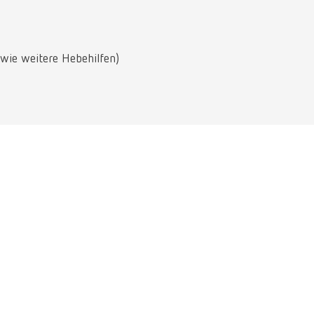
Russia
RU
Spain
ES
wie weitere Hebehilfen)
Turkey
DE
Turkey
EN
United Kingdom
EN
United States
EN
United States
ES