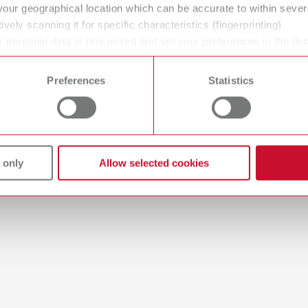
your geographical location which can be accurate to within seve
ively scanning it for specific characteristics (fingerprinting)
 personal data is processed and set your preferences in the det
r vielseitigen und spannenden Ausbildung in das Berufsleben
 time from the Cookie Declaration.
Preferences
Statistics
zugt per
E-Mail
.
 only
Allow selected cookies