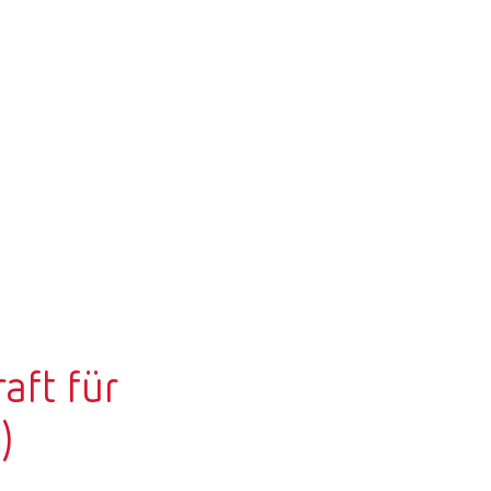
aft für
)