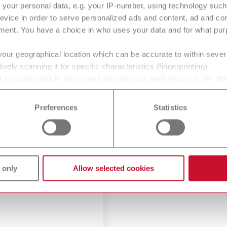
your personal data, e.g. your IP-number, using technology such
evice in order to serve personalized ads and content, ad and c
ment. You have a choice in who uses your data and for what purp
your geographical location which can be accurate to within seve
ively scanning it for specific characteristics (fingerprinting)
 personal data is processed and set your preferences in the det
 time from the Cookie Declaration.
Preferences
Statistics
duktbilder
 only
Allow selected cookies
uflösende Druckbilder
terladen.