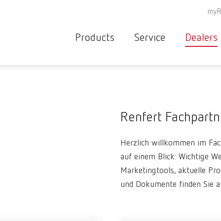
myR
Products
Service
Dealers
Equipment
Deale
Service overvie
servic
Instruments
partne
Service
searc
Materials
Renfert Fachpartn
contact
New
Herzlich willkommen im Fach
Products
Workflow
auf einem Blick: Wichtige We
guarantee
Products
Marketingtools, aktuelle Pr
for the
und Dokumente finden Sie auf
dental
clinic