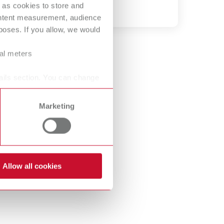
 as cookies to store and
International
PT
ontent measurement, audience
oses. If you allow, we would
International
RU
Italy
IT
ral meters
Japan
EN
ails section. You can change
Mexico
EN
Marketing
Mexico
ES
NME
EN
Poland
DE
Allow all cookies
Poland
EN
Portugal
PT