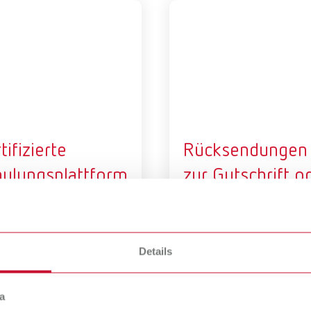
tifizierte
Rücksendungen
hulungsplattform
zur Gutschrift o
 Renfert
zum Umtausch
n Sie sich von Renfert
Ein Kunde ist vom Kauf zurü
en und zertifizieren! Melden
getreten oder Sie haben ein
Details
ich auf unserer
Reklamation?
fizierten Schulungsplattform
a