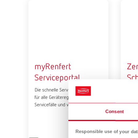
myRenfert
Zer
Serviceportal
Sc
von
Die schnelle Serviceportal-Lösung
für alle Geräteregistrierungen,
Lasse
Servicefälle und vieles mehr!
schul
Consent
Sie s
zerti
an.
Responsible use of your dat