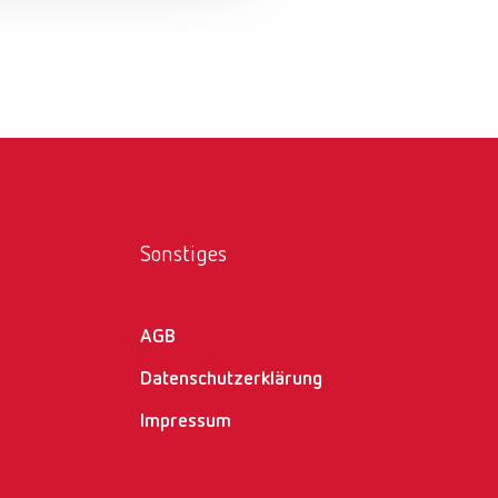
Russia
RU
Spain
ES
Turkey
DE
Turkey
EN
United Kingdom
EN
Sonstiges
United States
EN
United States
ES
AGB
Datenschutzerklärung
Impressum