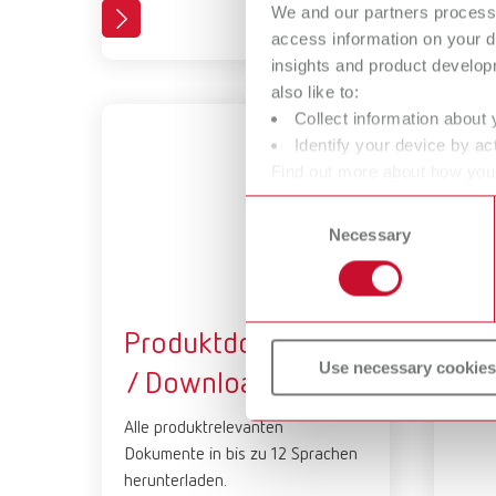
We and our partners process 
access information on your d
insights and product develop
also like to:
Collect information about 
Identify your device by act
Find out more about how your
or withdraw your consent any
Consent
Necessary
Selection
Produktdokumente
Pro
Use necessary cookies
/ Downloads
Hocha
herun
Alle produktrelevanten
Dokumente in bis zu 12 Sprachen
herunterladen.