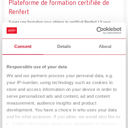
Plateforme de formation certifiée de
Renfert
Suivez une formation pour obtenir le certificat Renfert ! Il vous
suffit de vous inscrire sur notre plateforme dédiée aux formations
certifiantes.
Consent
Details
About
Responsible use of your data
We and our partners process your personal data, e.g.
your IP-number, using technology such as cookies to
store and access information on your device in order to
serve personalized ads and content, ad and content
measurement, audience insights and product
development. You have a choice in who uses your data
Échanges ou retours pour
and for what purposes. If you allow, we would also like to:
Collect information about your geographical location
remboursement