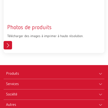
Photos de produits
Télécharger des images à imprimer à haute résolution.
Produits
Services
Appareils
Société
Instruments
Certificats ISO
Consommables
Autres
Téléchargements