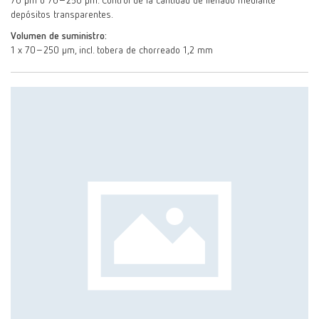
70 µm o 70–250 µm. Control de la cantidad de llenado mediante
depósitos transparentes.
Volumen de suministro:
1 x 70–250 μm, incl. tobera de chorreado 1,2 mm