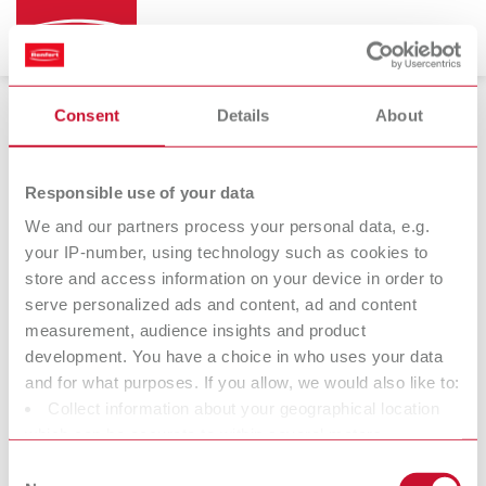
Consent
Details
About
Recortadoras de interiores
Responsible use of your data
We and our partners process your personal data, e.g.
your IP-number, using technology such as cookies to
Millo
Millo pro
store and access information on your device in order to
Recortadora de interiores
Recortadora de interiores
serve personalized ads and content, ad and content
measurement, audience insights and product
development. You have a choice in who uses your data
Nosotros en Renfert deseamos facilitarles el trabajo a los
and for what purposes. If you allow, we would also like to:
técnicos de laboratorio y dentistas, y facilitarles un flujo de
Collect information about your geographical location
trabajo óptimo. Durante el desarrollo de nuestros productos
which can be accurate to within several meters
intentamos en todo momento comprender la forma de trabajo y
Identify your device by actively scanning it for specific
Consent
las necesidades tanto del laboratorio como de la clínica. El