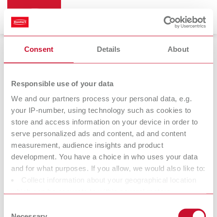
Consent
Details
About
Responsible use of your data
We and our partners process your personal data, e.g.
Devoluciones para la aplicación de
your IP-number, using technology such as cookies to
store and access information on your device in order to
una nota de abono o para cambiar
serve personalized ads and content, ad and content
measurement, audience insights and product
¿Un cliente ha renunciado a la compra o usted tiene una
development. You have a choice in who uses your data
reclamación? En ocasiones existen motivos por los que desea
and for what purposes. If you allow, we would also like to:
devolver el producto a Renfert.* Antes de enviarnos el producto,
Collect information about your geographical location
notifíquenos por favor la devolución. Ello facilitará un
which can be accurate to within several meters
procesamiento rápido en cuanto recibamos el producto.
Identify your device by actively scanning it for specific
Consent
* Cobramos una comisión de tramitación del 20 % del valor del
characteristics (fingerprinting)
Necessary