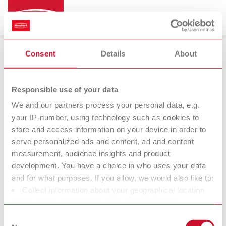
Consent
Details
About
Vibradores
Responsible use of your data
We and our partners process your personal data, e.g.
your IP-number, using technology such as cookies to
Vibrax
store and access information on your device in order to
Vibrador
serve personalized ads and content, ad and content
measurement, audience insights and product
development. You have a choice in who uses your data
Nosotros en Renfert deseamos facilitarles el trabajo a los
and for what purposes. If you allow, we would also like to:
técnicos de laboratorio y dentistas, y facilitarles un flujo de
Collect information about your geographical location
trabajo óptimo. Durante el desarrollo de nuestros productos
which can be accurate to within several meters
intentamos en todo momento comprender la forma de trabajo y
Identify your device by actively scanning it for specific
Consent
las necesidades tanto del laboratorio como de la clínica. El