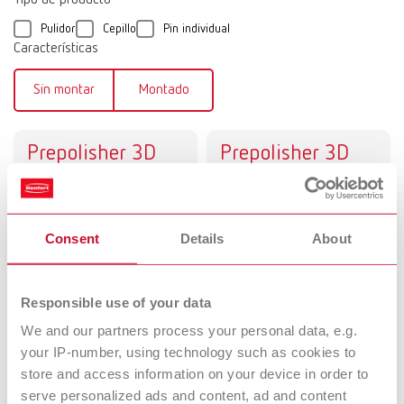
Tipo de producto
Pulidor
Cepillo
Pin individual
Características
Sin montar
Montado
Prepolisher 3D
Prepolisher 3D
side
top
Disco de cuero
Polisoft A
Consent
Details
About
Pulidor
Responsible use of your data
Polisoft
Pulidor de
We and our partners process your personal data, e.g.
Pulidor
silicona
your IP-number, using technology such as cookies to
Pulidor
store and access information on your device in order to
serve personalized ads and content, ad and content