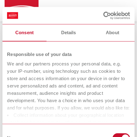
Consent
Details
About
Lentes de aumento
Responsible use of your data
We and our partners process your personal data, e.g.
your IP-number, using technology such as cookies to
Remberti
store and access information on your device in order to
Gafas-lupa
serve personalized ads and content, ad and content
measurement, audience insights and product
development. You have a choice in who uses your data
Nosotros en Renfert deseamos facilitarles el trabajo a los
and for what purposes. If you allow, we would also like to:
técnicos de laboratorio y dentistas, y facilitarles un flujo de
Collect information about your geographical location
trabajo óptimo. Durante el desarrollo de nuestros productos
which can be accurate to within several meters
intentamos en todo momento comprender la forma de trabajo y
Identify your device by actively scanning it for specific
Consent
las necesidades tanto del laboratorio como de la clínica. El