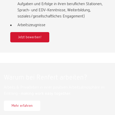
Aufgaben und Erfolge in ihren beruflichen Stationen,
Sprach- und EDV-Kenntnisse, Weiterbildung,
soziales/gesellschaftliches Engagement)
Arbeitszeugnisse
Jetzt bewerben!
Warum bei Renfert arbeiten?
Arbeits & Privatleben in einer positiven Arbeitsatmosphäre im
Einklang -
making work easy together.
Mehr erfahren