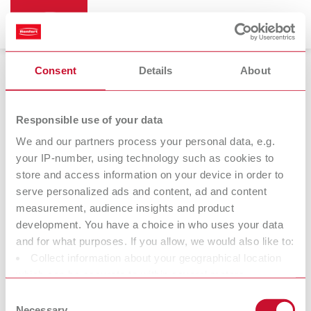
Consent
Details
About
Allgemeiner Laborbedarf
Responsible use of your data
We and our partners process your personal data, e.g.
your IP-number, using technology such as cookies to
Schleifbox
store and access information on your device in order to
serve personalized ads and content, ad and content
measurement, audience insights and product
Wir bei Renfert wollen Zahntechnikern und Zahnärzten die Arbeit
development. You have a choice in who uses your data
erleichtern und einen optimalen Workflow ermöglichen. Bei der
and for what purposes. If you allow, we would also like to:
Entwicklung unserer Produkte versuchen wir daher stets, die
Collect information about your geographical location
Arbeitsweise und die Bedürfnisse von Labor und Praxis
which can be accurate to within several meters
nachzuvollziehen. Die Entwicklung unserer Geräte und
Identify your device by actively scanning it for specific
Consent
Materialien findet im lebendigen Austausch mit den Menschen
characteristics (fingerprinting)
Necessary