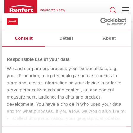
Material de laboratorio
Consent
Details
About
Responsible use of your data
We and our partners process your personal data, e.g.
Caja protectora
your IP-number, using technology such as cookies to
contra polvo de
store and access information on your device in order to
amoladura
serve personalized ads and content, ad and content
measurement, audience insights and product
development. You have a choice in who uses your data
and for what purposes. If you allow, we would also like to:
Nosotros en Renfert deseamos facilitarles el trabajo a los
Collect information about your geographical location
técnicos de laboratorio y dentistas, y facilitarles un flujo de
which can be accurate to within several meters
trabajo óptimo. Durante el desarrollo de nuestros productos
Identify your device by actively scanning it for specific