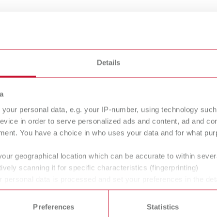
r
Details
a
your personal data, e.g. your IP-number, using technology such
evice in order to serve personalized ads and content, ad and c
xlectric II
Waxlectric light 
ment. You have a choice in who uses your data and for what purp
ktrisches Wachsmesser
Elektrisches Wachsmesser
your geographical location which can be accurate to within seve
ively scanning it for specific characteristics (fingerprinting)
 personal data is processed and set your preferences in the det
 time from the Cookie Declaration.
zten die Arbeit erleichtern und einen optimalen Workflow erm
ie Bedürfnisse von Labor und Praxis nachzuvollziehen. Die Ent
Preferences
Statistics