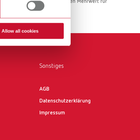
die einen konkreten und sinnvollen Mehrwert für
International
PT
International
RU
Allow all cookies
Italy
IT
Japan
EN
Mexico
EN
Sonstiges
Mexico
ES
NME
EN
AGB
Datenschutzerklärung
Poland
DE
Impressum
Poland
EN
Portugal
PT