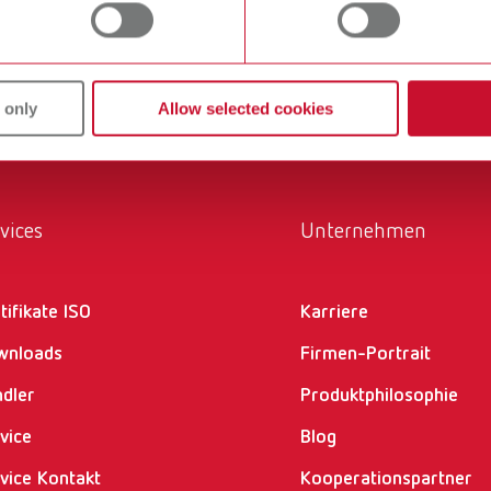
 damit täglich arbeiten. Alle Renfert Produkte sind Lösungen, 
 only
Allow selected cookies
vices
Unternehmen
tifikate ISO
Karriere
wnloads
Firmen-Portrait
dler
Produktphilosophie
vice
Blog
vice Kontakt
Kooperationspartner