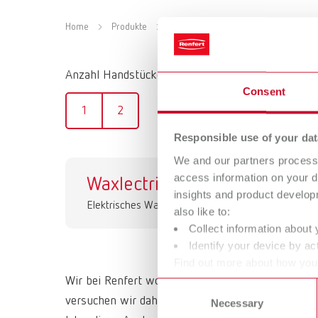
Home
Produkte
Geräte
Elektrische Wachsmesse
Anzahl Handstücke
Consent
1
2
Responsible use of your dat
We and our partners process 
access information on your d
Waxlectric I
Wa
insights and product develop
Elektrisches Wachsmesser
Ele
also like to:
Collect information about 
Identify your device by act
Find out more about how your
or withdraw your consent any
Wir bei Renfert wollen Zahntechnikern und Zahnär
Consent
versuchen wir daher stets, die Arbeitsweise und d
Necessary
Selection