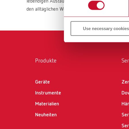
lebendigen Austausch mit den Menschen statt, die
den alltäglichen Workflow bieten.
Use necessary cookies
Produkte
Ser
Geräte
Zer
Instrumente
Do
Materialien
Hän
Neuheiten
Ser
Ser