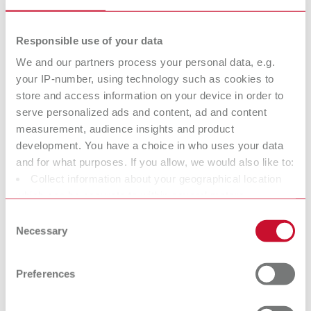
¿Qué hay que tener en cuenta al
eliminar los residuos de aparatos
Responsible use of your data
eléctricos de Renfert?
We and our partners process your personal data, e.g.
Los aparatos eléctricos de Renfert son productos B2B (Business
your IP-number, using technology such as cookies to
to Business) y su eliminación corre a cargo de Renfert. Están
store and access information on your device in order to
marcados con este símbolo y NO deben eliminarse a través de los
serve personalized ads and content, ad and content
puntos de eliminación públicos sin clasificar.
measurement, audience insights and product
development. You have a choice in who uses your data
and for what purposes. If you allow, we would also like to:
Collect information about your geographical location
Si desea eliminar usted mismo un aparato eléctrico viejo de
which can be accurate to within several meters
Renfert, observe las disposiciones legales locales.
Identify your device by actively scanning it for specific
Consent
¿Cómo pueden eliminarse los residuos de aparatos
characteristics (fingerprinting)
Necessary
Selection
eléctricos Renfert?
Find out more about how your personal data is processed
La eliminación de los productos B2B es responsabilidad del
and set your preferences in the details section. You can
Preferences
fabricante. Si desea eliminar un aparato eléctrico viejo de
change or withdraw your consent any time from the
Renfert, puede enviarlo a Renfert.
Cookie Declaration.