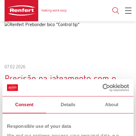
07.02.2026
Precisão na jateamento com o
bico “Control tip”
Mayor seguridad de proceso en el
Consent
Details
About
acondicionamiento superficial
Responsible use of your data
A qualidade da cimentaçã adesiva depende significativamente da
We and our partners process your personal data, e.g.