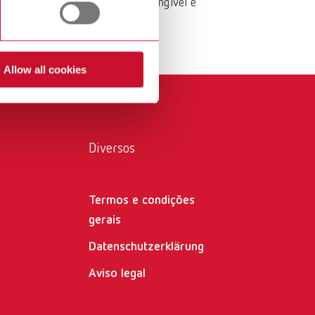
ções com valor acrescentado tangível e
International
PT
International
RU
Allow all cookies
Italy
IT
Japan
EN
Mexico
EN
Diversos
Mexico
ES
NME
EN
Termos e condições
gerais
Poland
DE
Datenschutzerklärung
Poland
EN
Aviso legal
Portugal
PT