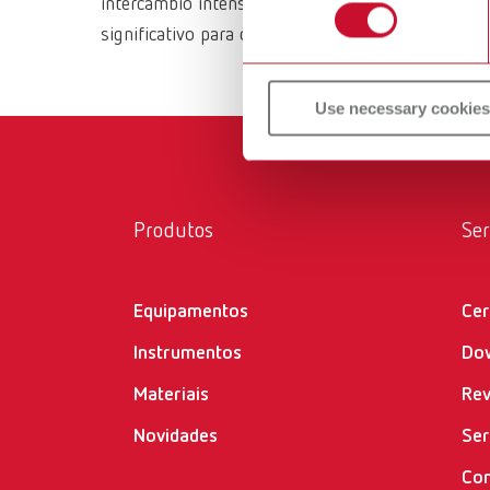
intercâmbio intenso com as pessoas que trabalha
significativo para o fluxo de trabalho diário.
Use necessary cookies
Produtos
Ser
Equipamentos
Cer
Instrumentos
Do
Materiais
Re
Novidades
Ser
Con