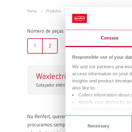
Home
Produtos
Equipamentos
Gotejador elétri
Número de peças de mão
Consent
1
2
Responsible use of your dat
We and our partners process 
access information on your d
Waxlectric I
Wa
insights and product develop
Gotejador elétrico para cera
Gote
also like to:
Collect information about 
Identify your device by act
Find out more about how your
or withdraw your consent any
Na Renfert, queremos facilitar o trabalho de técn
Consent
procuramos sempre entender o funcionamento e ne
Necessary
Selection