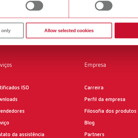
m com eles diariamente. Todos os produtos da Renfert são solu
 only
Allow selected cookies
viços
Empresa
tificados ISO
Carreira
wnloads
Perfil da empresa
vendedores
Filosofia dos produtos
viço
Blog
tato da assistência
Partners