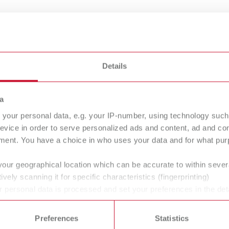
co para cera
Details
a
your personal data, e.g. your IP-number, using technology such
evice in order to serve personalized ads and content, ad and c
xlectric II
Waxlectric light 
ment. You have a choice in who uses your data and for what purp
jador elétrico para cera
Gotejador elétrico para cer
your geographical location which can be accurate to within seve
ively scanning it for specific characteristics (fingerprinting)
 personal data is processed and set your preferences in the det
 time from the Cookie Declaration.
icos de prótese dentária e dentistas, permitindo um fluxo de tr
cessidades do laboratório e do consultório. Para isso, dese
Preferences
Statistics