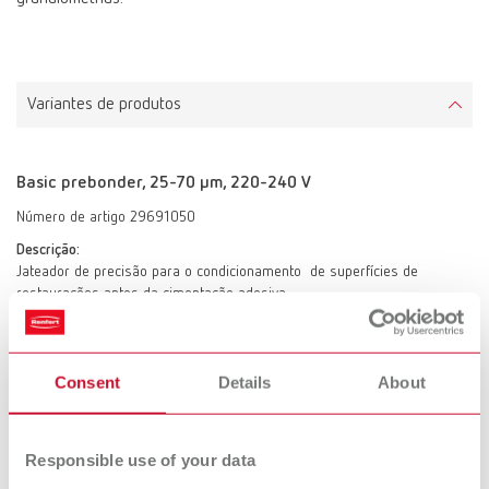
Variantes de produtos
Basic prebonder, 25-70 µm, 220-240 V
Número de artigo 29691050
Descrição:
Jateador de precisão para o condicionamento de superfícies de
restaurações antes da cimentação adesiva.
Fornecimento:
1 x reservatório Prebonder: somente para abrasivo Prebonder surface
pro 50 µm incl. bico jateador especial (jet nozzle), agulha
Consent
Details
About
espaçadora/ajuda de focalização (control tip), redutor de pressão linear
adicional de 2 bar, 4 agulhas espaçadoras/ajudas de focalização de
reposição (control tip), 1 superfície para monitorar os parâmetros de
jateamento (control pad), 1 x reservatório clássico 25–70 µm incl. bico
Responsible use of your data
jateador 0,8 mm