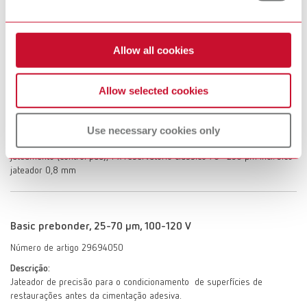
Número de artigo 29694250
Descrição:
Jateador de precisão para o condicionamento de superfícies de
Allow all cookies
restaurações antes da cimentação adesiva.
Fornecimento:
1 x reservatório Prebonder: somente para abrasivo Prebonder surface
Allow selected cookies
pro 50 µm incl. bico jateador especial (jet nozzle), agulha
espaçadora/ajuda de focalização (control tip), redutor de pressão linear
Use necessary cookies only
adicional de 2 bar, 4 agulhas espaçadoras/ajudas de focalização de
reposição (control tip), 1 superfície para monitorar os parâmetros de
jateamento (control pad), 1 x reservatório clássico 70–250 µm incl. bico
jateador 0,8 mm
Basic prebonder, 25-70 µm, 100-120 V
Número de artigo 29694050
Descrição:
Jateador de precisão para o condicionamento de superfícies de
restaurações antes da cimentação adesiva.