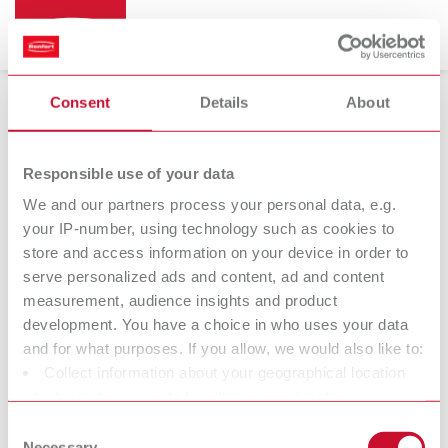
Consent
Details
About
Impressão 3D de filamento
Responsible use of your data
We and our partners process your personal data, e.g.
your IP-number, using technology such as cookies to
SIMPLEX 2 SX
SIMPLEX model
store and access information on your device in order to
Sistema de impressão 3D de
designer
serve personalized ads and content, ad and content
filamento para aplicações
Confecção digital de modelos
measurement, audience insights and product
dentais
development. You have a choice in who uses your data
and for what purposes. If you allow, we would also like to:
Collect information about your geographical location
Graças às suas vantagens únicas, a impressora 3D de filamento
which can be accurate to within several meters
SIMPLEX se destaca das outras impressoras de filamento. O
Identify your device by actively scanning it for specific
sistema de impressão 3D de filamento SIMPLEX é uma solução
Consent
characteristics (fingerprinting)
Necessary