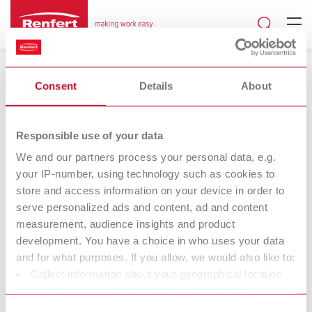
Consent
Details
About
Responsible use of your data
Istruzioni e pezzi di ricambio
We and our partners process your personal data, e.g.
your IP-number, using technology such as cookies to
Istruzioni e altri documenti sul prodotto
store and access information on your device in order to
Sul sito web di Renfert, tutti i documenti relativi ai prodotti sono
serve personalized ads and content, ad and content
disponibili per il download 24 ore su 24 in 12 lingue. Trovate tutte
measurement, audience insights and product
le istruzioni, faq, le schede di sicurezza e le dichiarazioni di
development. You have a choice in who uses your data
conformità nel nostro
centro per il download
o nelle relative
and for what purposes. If you allow, we would also like to:
pagine dei prodotti
, dove troverete anche i relativi video di
Collect information about your geographical location
servizio.
which can be accurate to within several meters
Identify your device by actively scanning it for specific
Consent