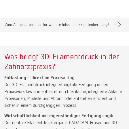
Canada
EN
Zum Anmeldeformular für weitere Infos und Expertenberatung!
Produkt
Canada
FR
China
EN
Was bringt 3D-Filamentdruck in der
France
FR
Zahnarztpraxis?
Germany
DE
Entlastung – direkt im Praxisalltag
Der 3D-Filamentdruck integriert digitale Fertigung in den
Praxisworkflow und entlastet durch einfache, integrierte Abläufe.
Germany
EN
Provisorien, Modelle und Abformlöffel entstehen effizient und
sicher in einem durchgängigen Prozess.
International
DE
Wirtschaftlichkeit mit eigenständiger Fertigungslogik
Der dentale Filamentdruck ergänzt CAD/CAM-Fräsen und 3D-
International
EN