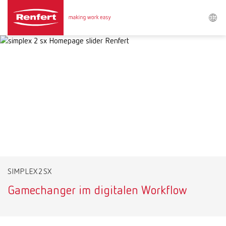
Search
Asia-Pacific
EN
Austria
DE
Austria
EN
Brazil
EN
SIMPLEX 2 SX
Brazil
ES
Gamechanger im digitalen Workflow
Brazil
PT