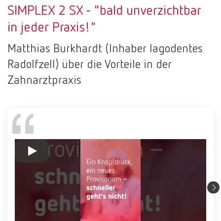
SIMPLEX 2 SX - "bald unverzichtbar
in jeder Praxis!"
Mexico
ES
Matthias Burkhardt (Inhaber lagodentes
NME
EN
Radolfzell) über die Vorteile in der
Zahnarztpraxis
Poland
DE
Poland
EN
Portugal
PT
Russia
RU
Spain
ES