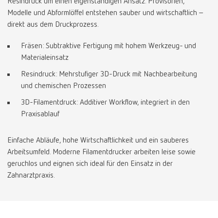
Resindruck um einen eigenständigen Ansatz. Provisorien,
Modelle und Abformlöffel entstehen sauber und wirtschaftlich –
International
ES
direkt aus dem Druckprozess.
Fräsen: Subtraktive Fertigung mit hohem Werkzeug- und
International
FR
Materialeinsatz
Resindruck: Mehrstufiger 3D-Druck mit Nachbearbeitung
International
IT
und chemischen Prozessen
3D-Filamentdruck: Additiver Workflow, integriert in den
International
PT
Praxisablauf
International
RU
Einfache Abläufe, hohe Wirtschaftlichkeit und ein sauberes
Arbeitsumfeld. Moderne Filamentdrucker arbeiten leise sowie
Italy
IT
geruchlos und eignen sich ideal für den Einsatz in der
Zahnarztpraxis.
Japan
EN
Mexico
EN