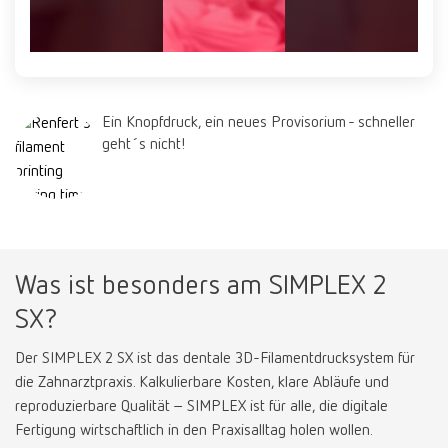
Turkey
DE
Turkey
EN
United Kingdom
EN
Ein Knopfdruck, ein neues Provisorium - schneller
geht´s nicht!
United States
EN
United States
ES
Was ist besonders am SIMPLEX 2
SX?
Der SIMPLEX 2 SX ist das dentale 3D-Filamentdrucksystem für
die Zahnarztpraxis. Kalkulierbare Kosten, klare Abläufe und
reproduzierbare Qualität – SIMPLEX ist für alle, die digitale
Fertigung wirtschaftlich in den Praxisalltag holen wollen.