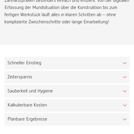
Zahnarztpraxen besonders einfach und effizient. Von der digitalen
Erfassung der Mundsituation über die Konstruktion bis zum
fertigen Werkstück läuft alles in klaren Schritten ab – ohne
komplizierte Zwischenschritte oder lange Einarbeitung!
Schneller Einstieg
Zeitersparnis
Die intuitive Software und vordefinierte Parameter ermöglichen
auch ohne Vorkenntnisse einen reibungslosen Start.
Sauberkeit und Hygiene
Modelle, Provisorien und Abformlöffel entstehen direkt aus
digitalen Daten – ohne manuelle Nachbearbeitung oder
Kalkulierbare Kosten
Der Filamentdruck arbeitet ohne flüssige Chemikalien und
chemische Reinigung.
minimalen Emissionen, was für ein sauberes und gesundes
Planbare Ergebnisse
Durch optimierte Prozesse und gezielten Materialeinsatz
Praxisumfeld sorgt.
entstehen keine unnötigen Materialverluste – das spart Geld und