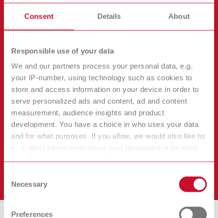
Consent
Details
About
Responsible use of your data
We and our partners process your personal data, e.g.
your IP-number, using technology such as cookies to
store and access information on your device in order to
serve personalized ads and content, ad and content
Ein System. Drei typische
measurement, audience insights and product
Anwendungen.
development. You have a choice in who uses your data
and for what purposes. If you allow, we would also like to:
Provisorien
Collect information about your geographical location
KFO-Modelle ( z. B. Aligner)
which can be accurate to within several meters
Identify your device by actively scanning it for specific
Consent
Abformlöffel
characteristics (fingerprinting)
Necessary
Selection
Find out more about how your personal data is processed
and set your preferences in the details section. You can
Preferences
change or withdraw your consent any time from the