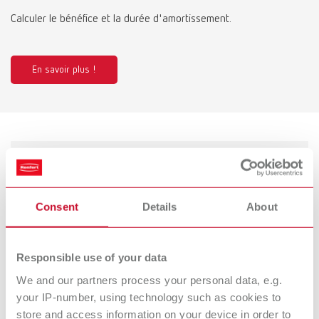
Calculer le bénéfice et la durée d'amortissement.
En savoir plus !
Variantes de produits
Consent
Details
About
SYMPRO, 100-240 V
Référence 67001000
Description:
Responsible use of your data
Appareil de nettoyage de prothèses
We and our partners process your personal data, e.g.
Étendue de la livraison:
your IP-number, using technology such as cookies to
SYMPRO, pincette, récipient de nettoyage avec couvercle à utiliser dans
store and access information on your device in order to
l‘appareil, récipient de nettoyage avec couvercle pour le traitement de