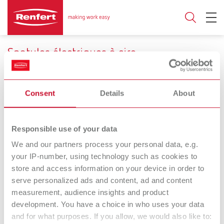
Spatules électriques à cire
Un modelage plus sûr. Et deux fois plus rapide.
Consent
Details
About
Nombre de manches
Responsible use of your data
1
2
We and our partners process your personal data, e.g.
your IP-number, using technology such as cookies to
store and access information on your device in order to
Waxlectric I
Waxlectric II
serve personalized ads and content, ad and content
Spatule électrique à cire
Spatule électrique à cire
measurement, audience insights and product
development. You have a choice in who uses your data
Waxlectric light I
Waxlectric light II
and for what purposes. If you allow, we would also like to: