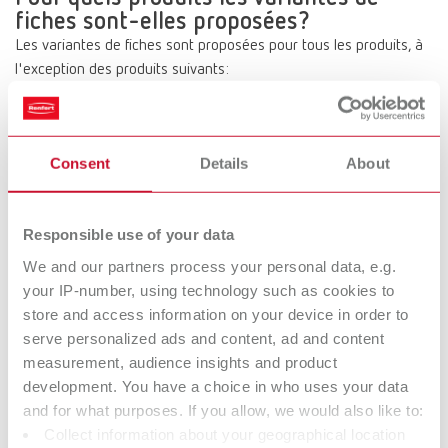
fiches sont-elles proposées?
Les variantes de fiches sont proposées pour tous les produits, à
l'exception des produits suivants:
Silent TS, Silent TSII, Magma, Vortex, Catalyseur, Vario basic, Vario
jet et MT plus
Consent
Details
About
Voici comment faire
Lors de la commande des appareils mentionnés, un code de deux
Responsible use of your data
chiffres est ajouté à la fin du numéro d'article.
Lors de la commande d'appareils équipés de fiches à contact de
We and our partners process your personal data, e.g.
protection ou NEMA (230 V ou 120 V), aucun code n'est ajouté. Il
your IP-number, using technology such as cookies to
est dans ces cas possible d'utiliser les numéros d'article
store and access information on your device in order to
indiqués.
serve personalized ads and content, ad and content
measurement, audience insights and product
development. You have a choice in who uses your data
Exemple du numéro d'article 1826 0000
and for what purposes. If you allow, we would also like to:
Commande pour l'Allemagne (fiche à contact de protection 230 V)
Collect information about your geographical location