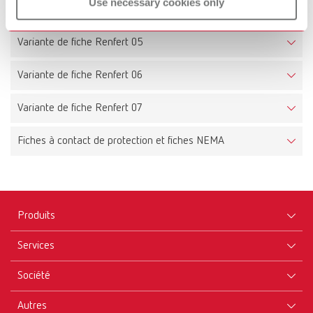
Use necessary cookies only
Variante de fiche Renfert 04
Variante de fiche Renfert 05
Variante de fiche Renfert 06
Variante de fiche Renfert 07
Fiches à contact de protection et fiches NEMA
Pour les pays utilisant des fiches à contact de protection ou des
fiches NEMA (230 V ou 120 V), les numéros d'articles ne
changent pas, les appareils peuvent être commandés
Produits
normalement.
Services
Appareils
Société
Instruments
Certificats ISO
Consommables
Autres
Téléchargements