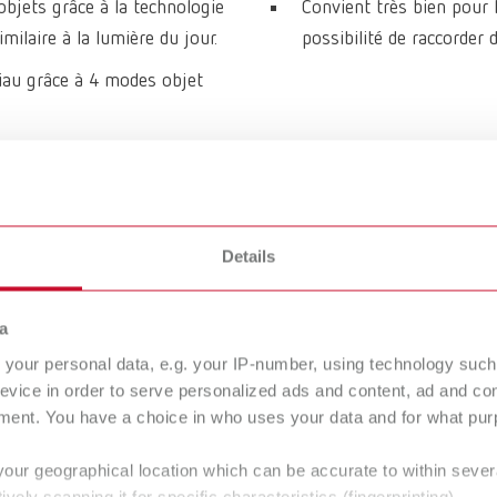
objets grâce à la technologie
Convient très bien pour 
ilaire à la lumière du jour.
possibilité de raccorder 
iau grâce à 4 modes objet
Details
a
your personal data, e.g. your IP-number, using technology such
evice in order to serve personalized ads and content, ad and c
Vers les variantes expirées
ment. You have a choice in who uses your data and for what purp
your geographical location which can be accurate to within seve
ively scanning it for specific characteristics (fingerprinting)