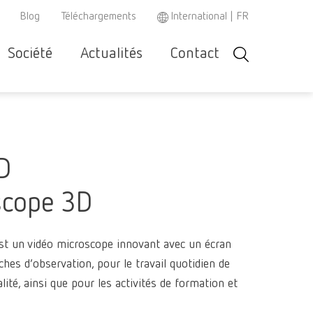
Blog
Téléchargements
International | FR
Société
Actualités
Contact
Rechercher
Recrutement
Portrait de
Contact &
Philosophie
Co
Asia-Pacific
EN
l’entreprise
Assistance
produit
SA
Austria
DE
Partners
aration/Maintenance
Modes d'emploi
D
Impression
et pièces de
Austria
EN
filament
rechange
Pinceau po
scope 3D
Brazil
EN
Nettoyeurs
céramique
ACH
WEEE
Impression
jet de vape
Instrument
filament
Brazil
ES
st un vidéo microscope innovant avec un écran
SIMPLEX 2
Sableuses
mesure
Systèmes 
âches d’observation, pour le travail quotidien de
Brazil
Firing past
PT
Malaxeurs
Polissoirs
Colles/Sce
lité, ainsi que pour les activités de formation et
SIMPLEX m
Taille-plât
Canada
EN
Agents isol
SYMPRO
designer