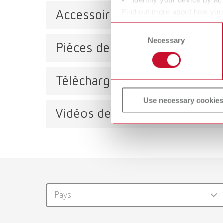
Find out more about how your
Accessoires
or withdraw your consent any
Consent
Necessary
Selection
Pièces de rechange
EASY 
Référe
Téléchargements
EASY view 3D 100-240 V
Use necessary cookies
Référence 24000500
Vidéos de maintenance
EASY
Catalo
Référe
RENFER
PDF (28
Pays