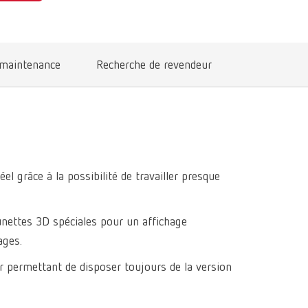
International
PT
International
RU
 maintenance
Recherche de revendeur
Italy
IT
Japan
EN
Mexico
EN
Mexico
ES
l grâce à la possibilité de travailler presque
NME
EN
unettes 3D spéciales pour un affichage
Poland
DE
ages.
Poland
EN
ur permettant de disposer toujours de la version
Portugal
PT