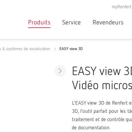
myRenfert
Produits
Service
Revendeurs
Appareils
Recherche
s & systèmes de visualisation
EASY view 3D
Aperçu des services
de
Instruments
revendeurs
Correspondants
Rép
Consommables
EASY view 3
et de
SAV
partenaires
Nouveautés
Vidéo micro
SAV
Garantie de flux
RE
Produits pour
de travail
Partenaires
cabinets
L’EASY view 3D de Renfert e
spécialisés
dentaires
3D, l’outil parfait pour les t
Renfert
traitement et de contrôle qua
de documentation.