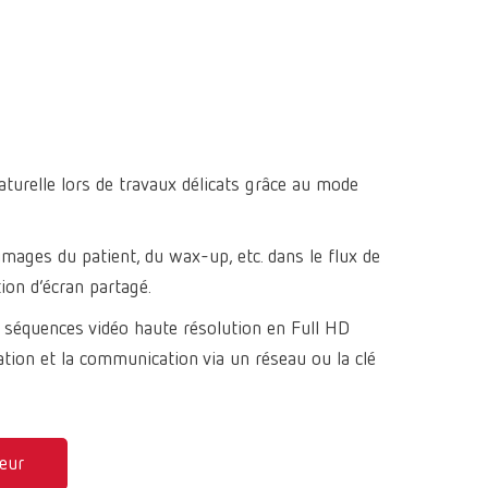
Loupes
Positionneu
Canada
FR
Produits à 
SILENT XS
Dynex Brill
Échange
à tronçonn
Cires pour 
temp:ex
Réchauffeu
China
EN
pour r
bridges
POWER ste
d'immersi
Platefo
France
FR
Tiges de co
Basic eco
Renfert Pol
Fours de p
formati
Produits à 
Renfert
Dustex mas
Germany
DE
Microscope
turelle lors de travaux délicats grâce au mode
& système
Germany
EN
visualisati
images du patient, du wax-up, etc. dans le flux de
International
DE
ction d’écran partagé.
International
EN
 séquences vidéo haute résolution en Full HD
tion et la communication via un réseau ou la clé
International
ES
International
FR
International
IT
eur