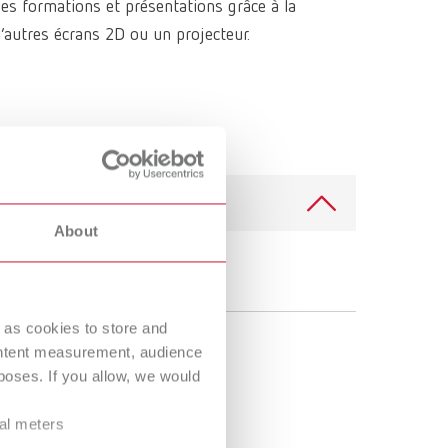
les formations et présentations grâce à la
Russia
RU
d’autres écrans 2D ou un projecteur.
Spain
ES
Turkey
DE
Turkey
EN
United Kingdom
EN
United States
EN
About
United States
ES
 as cookies to store and
ontent measurement, audience
oses. If you allow, we would
ral meters