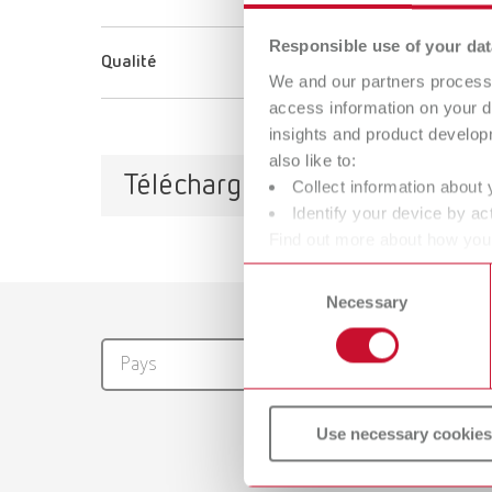
Responsible use of your dat
Qualité
We and our partners process 
access information on your d
insights and product develop
also like to:
Téléchargements
Collect information about 
Identify your device by act
Find out more about how your
or withdraw your consent any
Consent
Catalo
Necessary
Selection
RENFER
Pays
PDF (28
Use necessary cookies