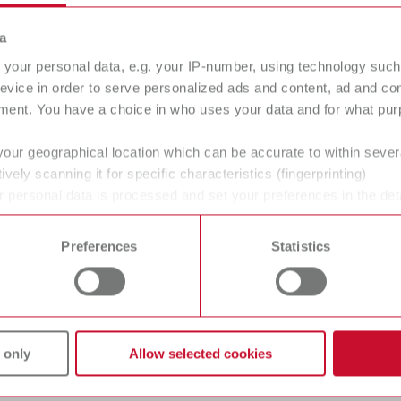
a
Pâte de polissage standard
your personal data, e.g. your IP-number, using technology such
evice in order to serve personalized ads and content, ad and c
ment. You have a choice in who uses your data and for what purp
your geographical location which can be accurate to within seve
ively scanning it for specific characteristics (fingerprinting)
 personal data is processed and set your preferences in the det
 time from the Cookie Declaration.
gue
Preferences
Statistics
français (FR)
Type de revendeur
T_CATALOG_FR.PDF
Tous les revendeurs
.7MB)
 only
Allow selected cookies