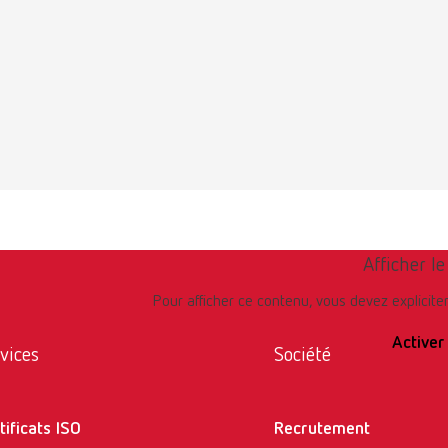
Afficher l
Pour afficher ce contenu, vous devez explici
Activer
vices
Société
tificats ISO
Recrutement