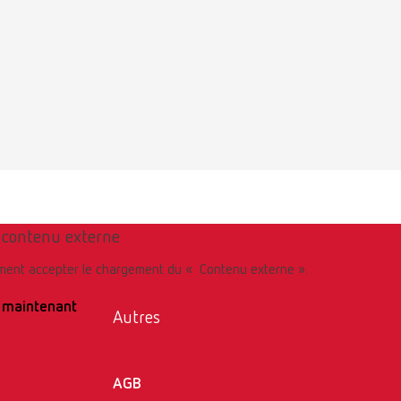
e contenu externe
tement accepter le chargement du « Contenu externe ».
 maintenant
Autres
AGB