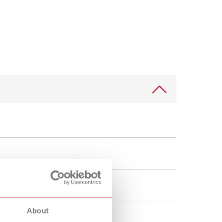
International
PT
International
RU
Italy
IT
Japan
EN
Mexico
EN
Mexico
ES
NME
EN
Poland
DE
Poland
EN
Portugal
PT
About