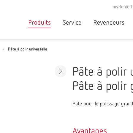
myRenfert
Produits
Service
Revendeurs
Appareils
Recherche
Pâte à polir universelle
Aperçu des services
de
Instruments
revendeurs
Correspondants
Rép
Consommables
Pâte à polir 
et de
SAV
partenaires
Nouveautés
Pâte à polir 
SAV
Garantie de flux
RE
Produits pour
de travail
Partenaires
cabinets
Pâte pour le polissage grand
spécialisés
dentaires
Renfert
Avantages