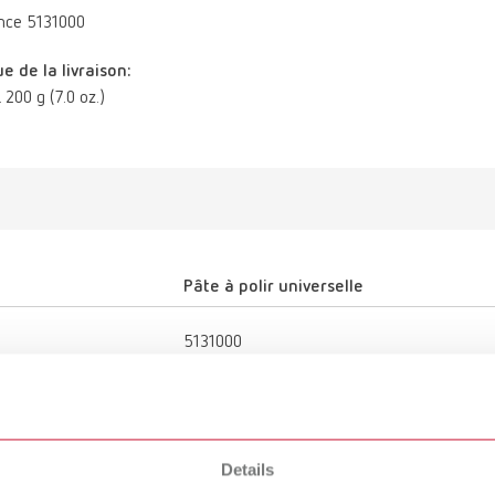
nce 5131000
e de la livraison:
. 200 g (7.0 oz.)
Pâte à polir universelle
5131000
Grand brillant
Details
Résine prothétique