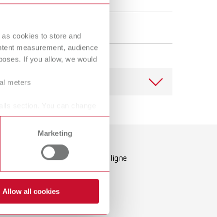
Russia
RU
Spain
ES
 as cookies to store and
Turkey
DE
ontent measurement, audience
oses. If you allow, we would
Turkey
EN
ral meters
United Kingdom
EN
ails section. You can change
United States
EN
United States
ES
Marketing
Télécharger
Revendeur avec magasin en ligne
Allow all cookies