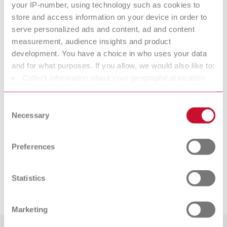
your IP-number, using technology such as cookies to
store and access information on your device in order to
serve personalized ads and content, ad and content
measurement, audience insights and product
development. You have a choice in who uses your data
and for what purposes. If you allow, we would also like to:
Collect information about your geographical location
So sieht die Ausbildung aus!
which can be accurate to within several meters
In diesem Film siehst du was dich erwartet.
Identify your device by actively scanning it for specific
Consent
characteristics (fingerprinting)
Necessary
Selection
Find out more about how your personal data is processed
Wenn du die Chance nutzen möchtest, mit einem
and set your preferences in the details section. You can
abwechslungsreichen und spannenden dualen Studium ins
Preferences
change or withdraw your consent any time from the
digitale Zeitalter zu starten, dann:
Tu es – bewirb dich jetzt um
Cookie Declaration.
(d)einen Ausbildungsplatz bei Renfert!
Statistics
Schicke uns deine vollständige Bewerbung bevorzugt per
E-Mail
.
Marketing