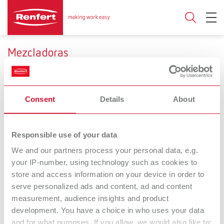
Mezcladoras
Mezclado perfecto. Cada vez.
Consent
Details
About
Generación de vacío
Responsible use of your data
Bomba de membrana
Aire comprimido
We and our partners process your personal data, e.g.
your IP-number, using technology such as cookies to
Twister
Twister evolution
store and access information on your device in order to
Mezcladora al vacío
Mezcladora al vacío
serve personalized ads and content, ad and content
measurement, audience insights and product
development. You have a choice in who uses your data
Twister venturi
and for what purposes. If you allow, we would also like to: