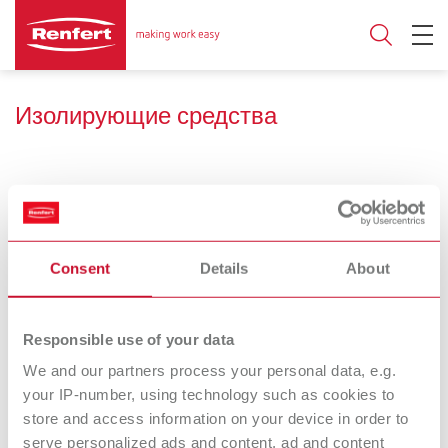
Изолирующие средства
Область применения
Consent
Details
About
Изоляция гипса от
Гипс/Воск
гипса
Responsible use of your data
SIMPLEX model
picosep
We and our partners process your personal data, e.g.
Изолирующее средство
your IP-number, using technology such as cookies to
isolation
store and access information on your device in order to
Изолирующее средство
serve personalized ads and content, ad and content
для моделей,