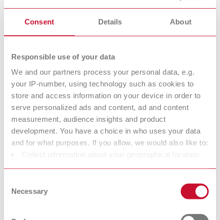
техника изготовления
Эстетическая
коронок и
Consent
Details
About
восковая модель
мостовидных
протезов
Responsible use of your data
We and our partners process your personal data, e.g.
GEO Expert A.
GEO Expert
your IP-number, using technology such as cookies to
Bruguera
Gingiva A.
store and access information on your device in order to
Зстетические
serve personalized ads and content, ad and content
Bruguera
моделировочные воски
measurement, audience insights and product
Зстетические
development. You have a choice in who uses your data
моделировочные воски
and for what purposes. If you allow, we would also like to:
Collect information about your geographical location
GEO Expert
GEO Classic
which can be accurate to within several meters
Моделировочные и
Functional
Identify your device by actively scanning it for specific
Consent
специальные воски
Функциональные
characteristics (fingerprinting)
Necessary
Selection
моделировочные воски
Find out more about how your personal data is processed
and set your preferences in the details section. You can