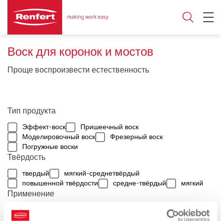
Воск для коронок и мостов
Проще воспроизвести естественность.
Тип продукта
Эффект-воск
Пришеечный воск
Моделировочный воск
Фрезерный воск
Погружные воски
Твёрдость
твердый
мягкий-среднетвёрдый
повышенной твёрдости
средне-твёрдый
мягкий
Применение
Традиционная