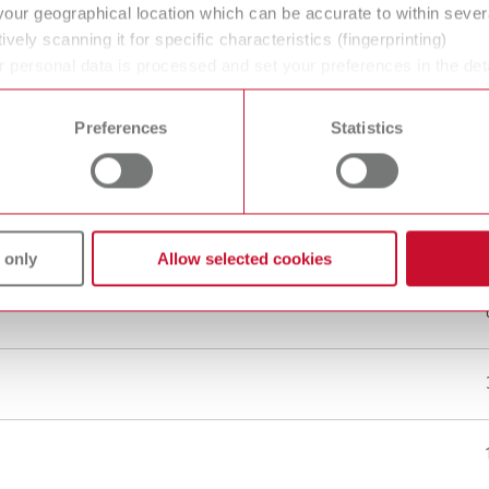
your geographical location which can be accurate to within seve
ively scanning it for specific characteristics (fingerprinting)
 personal data is processed and set your preferences in the det
 time from the Cookie Declaration.
Preferences
Statistics
 only
Allow selected cookies