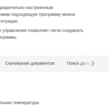
International
PT
дварительно настроенным
жимам подходящую программу можно
International
RU
ситуации.
Italy
IT
 управление позволяет легко создавать
Japan
EN
ограммы.
Mexico
EN
Mexico
ES
Скачивание документов
Поиск дилеров
NME
EN
Poland
DE
Poland
EN
Portugal
PT
льная температура.