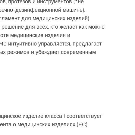
цоколя
designer
ов, протезов и инструментов (*не
платф
Canada
FR
Триммер
моечно-дезинфекционной машине).
Клей / Ге
Dynex Brill
обучен
Лупы
Отверди
Отрезные
SYMPRO
гламент для медицинских изделий)
China
EN
 решение для всех, кто желает как можно
Изолиру
POWER ste
SILENT XS
Приборы
France
FR
средства
тоте медицинские изделия и
Renfert Pol
temp:ex
сверлени
 MD интуитивно управляется, предлагает
Чистящие
Germany
отверсти
DE
вых режимов и убеждает современным
штифты
Basic eco
Germany
EN
Воск для
Воскотоп
Dustex mas
мостов
International
DE
Муфельн
International
EN
Воск для
штифтов
Зуботехн
International
ES
Полиров
микроско
средства
International
FR
системы
ицинское изделие класса I соответствует
визуализ
ента о медицинских изделиях (ЕС)
International
IT