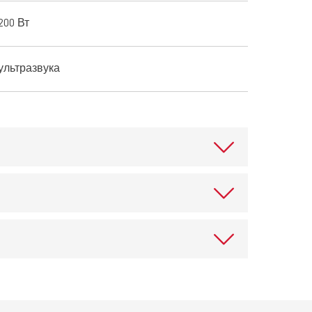
200 Вт
ультразвука
агрев. Защита от испарения и попадания
вки:
Показать список запчастей