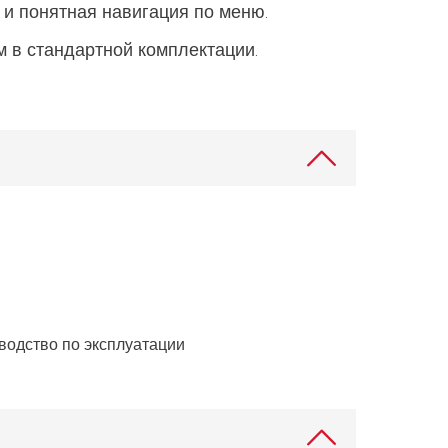
Russia
RU
и понятная навигация по меню.
 в стандартной комплектации.
Spain
ES
Turkey
DE
Turkey
EN
United Kingdom
EN
United States
EN
United States
ES
оводство по эксплуатации