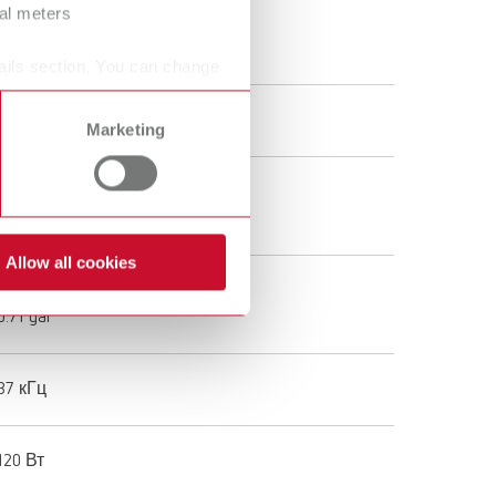
ral meters
3,6 кг
8 lbs
ails section. You can change
320 Вт
Marketing
1,6 л
0.42 gal
Allow all cookies
2,7 л
0.71 gal
37 кГц
120 Вт