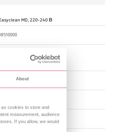
Easyclean MD, 220-240 В
18510000
305 x 230 x 170 mm
12 x 9.1 x 6.7"
About
Универсальная очистка
220 - 240 В
 as cookies to store and
ontent measurement, audience
50 - 60 Гц
oses. If you allow, we would