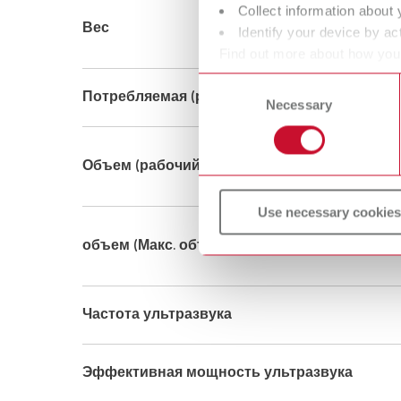
Collect information about 
Вес
Identify your device by act
Find out more about how your
or withdraw your consent any
Consent
Потребляемая (расходуемая) мощность
Necessary
Selection
Объем (рабочий объем ванны)
Use necessary cookies
объем (Макс. объем ванны)
Частота ультразвука
Эффективная мощность ультразвука