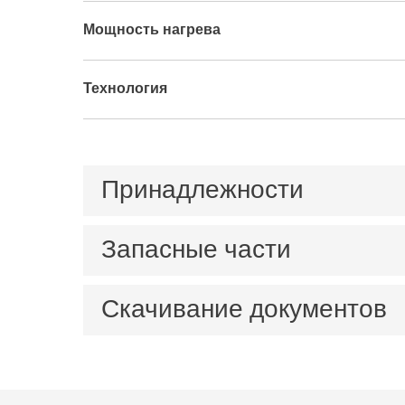
Мощность нагрева
Технология
Принадлежности
Запасные части
Плас
Артик
Скачивание документов
Easyclean MD, 220-240 В
Артикульный номер 18510000
брош