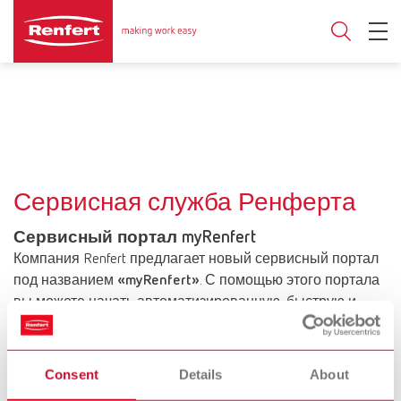
Сервисная служба Ренферта
Сервисный портал myRenfert
Компания Renfert предлагает новый сервисный портал
под названием
«myRenfert»
. С помощью этого портала
вы можете начать автоматизированную, быструю и
удобную обработку ваших сервисных запросов и
заказов, а также найти полезную информацию о
продукции.
Consent
Details
About
Узнайте больше и получите доступ к myRenfert