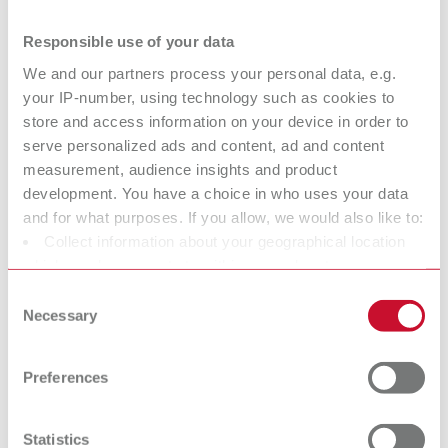
Responsible use of your data
Квалифицированное обслуживание и
We and our partners process your personal data, e.g.
поддержка по всему миру - быстро и
your IP-number, using technology such as cookies to
просто.
store and access information on your device in order to
serve personalized ads and content, ad and content
measurement, audience insights and product
Renfert Headquarters
development. You have a choice in who uses your data
and for what purposes. If you allow, we would also like to:
Untere Giesswiesen 2
Collect information about your geographical location
78247 Hilzingen / Germany
which can be accurate to within several meters
Renfert USA
Tel. +49 7731 8208-777
Identify your device by actively scanning it for specific
Consent
characteristics (fingerprinting)
Necessary
Selection
3718 Illinois Avenue
support@renfert.com
Find out more about how your personal data is processed
St. Charles
Renfert do Brasil
and set your preferences in the details section. You can
IL 60174/USA
Preferences
change or withdraw your consent any time from the
Toll free (001) 800 336-7422
Av. Guido Aliberti, 3989
Cookie Declaration.
São Caetano do Sul/SP – Brasil
APAC Region - After Sales Support
Statistics