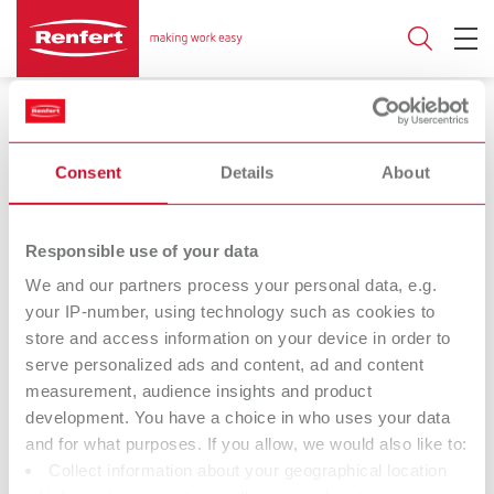
Укрепляющие решетки
Consent
Details
About
Responsible use of your data
Укрепляющие
We and our partners process your personal data, e.g.
сетки /
your IP-number, using technology such as cookies to
Укрепляющая
store and access information on your device in order to
serve personalized ads and content, ad and content
решетка
measurement, audience insights and product
development. You have a choice in who uses your data
and for what purposes. If you allow, we would also like to:
Компания Renfert стремится облегчить труд зубных
Collect information about your geographical location
техников и стоматологов, обеспечить оптимальный