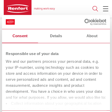
Аппарат для фрезерования зубных
рядов
Consent
Details
About
Responsible use of your data
We and our partners process your personal data, e.g.
Millo
Millo pro
your IP-number, using technology such as cookies to
Аппарат для
Аппарат для
store and access information on your device in order to
фрезерования зубных
фрезерования зубных
serve personalized ads and content, ad and content
рядов
рядов
measurement, audience insights and product
development. You have a choice in who uses your data
Компания Renfert стремится облегчить труд зубных
and for what purposes. If you allow, we would also like to:
техников и стоматологов, обеспечить оптимальный
Collect information about your geographical location
рабочий процесс. Поэтому при создании наших
which can be accurate to within several meters