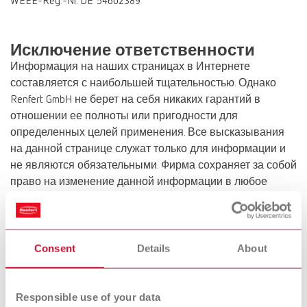
WEEE-Reg.-Nr. DE 54602389
Исключение ответственности
Информация на наших страницах в Интернете
составляется с наибольшей тщательностью. Однако
Renfert GmbH не берет на себя никаких гарантий в
отношении ее полноты или пригодности для
определенных целей применения. Все высказывания
на данной странице служат только для информации и
не являются обязательными. Фирма сохраняет за собой
право на изменение данной информации в любое
время. Ответственность за полноту, достоверность и
актуальность высказываний фирма не несет.
Указания по защите данных
Consent
Details
About
Предоставленными Вами в наше распоряжение
данные будут сохранены нами с соблюдением
действующих предписаний по защите данных и будут
Responsible use of your data
использованы нами для указанных на данной странице