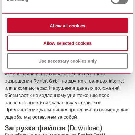
ссылки. Если мы обнаружим или нам сообщат, что
предложение, к которому получен доступ через ссылки,
содержит противоправную информацию, данная
Allow all cookies
ссылка будет удалена с нашей страницы.
Условия использования
Allow selected cookies
Содержание www.renfert.com защищено авторскими
правами.При размножении содержимого публикаций
следует ссылаться на Renfert GmbH, являющимся
Use necessary cookies only
собственником авторских прав.Содержание нельзя
изменять или использовать без письменного
разрешения Renfert GmbH на других страницах Internet
или в компьютерах. Нарушение данных положений
обязывает к немедленному уничтожению всех
распечатанных или скачанных материалов.
Предъявление дальнейших претензий по возмещению
ущерба мы оставляем за собой.
Загрузка файлов (Download)