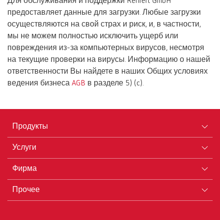
Для обслуживания и поддержки Renfert GmbH
предоставляет данные для загрузки. Любые загрузки
осуществляются на свой страх и риск, и, в частности,
мы не можем полностью исключить ущерб или
повреждения из-за компьютерных вирусов, несмотря
на текущие проверки на вирусы. Информацию о нашей
ответственности Вы найдете в наших Общих условиях
ведения бизнеса
AGB
в разделе 5) (c).
Продукты
Услуги
Оборудование
Фирма
Инструменты
Сертификаты ISO
Материалы
Прочее
Скачивание документов
Карьера
Новинки
Дилеры
Портрет фирмы
AGB