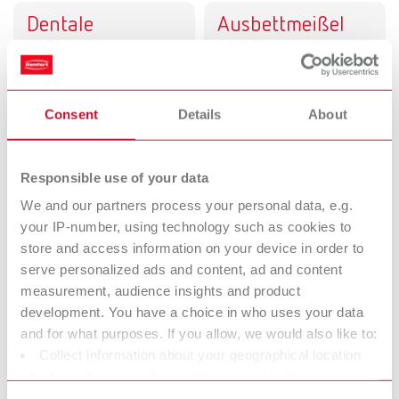
Dentale
Ausbettmeißel
Strahlgeräte
Freier Blick. Freier Arbeiten.
Consent
Details
About
Anmischgeräte
Rüttler
Perfekt mischen. Jedes Mal.
Responsible use of your data
Dentale Trimmer
Zahnkranzfräser
We and our partners process your personal data, e.g.
Mit mehr Leichtigkeit
your IP-number, using technology such as cookies to
trimmen.
store and access information on your device in order to
serve personalized ads and content, ad and content
Pinbohrgeräte
Elektrische
measurement, audience insights and product
development. You have a choice in who uses your data
Wachsmesser
and for what purposes. If you allow, we would also like to:
Sicherer modellieren. In der
Collect information about your geographical location
Hälfte der Zeit.
which can be accurate to within several meters
Identify your device by actively scanning it for specific