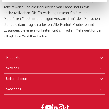
Entwicklung unserer Produkte versuchen wir daher stets, die
Arbeitsweise und die Bedürfnisse von Labor und Praxis
nachzuvollziehen. Die Entwicklung unserer Geräte und
Materialien findet im lebendigen Austausch mit den Menschen
statt, die damit täglich arbeiten. Alle Renfert Produkte sind
Lösungen, die einen konkreten und sinnvollen Mehrwert für den
alltäglichen Workflow bieten.
Produkte
Services
Geräte
Unternehmen
Instrumente
Zertifikate ISO
Materialien
Sonstiges
Downloads
Karriere
Neuheiten
Händler
Firmen-Portrait
AGB
Service