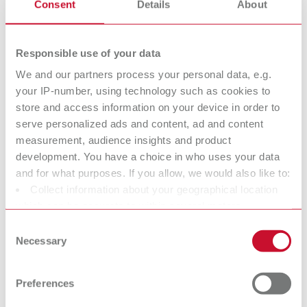
Consent
Details
About
POWER steamer: Die nächste Generation
dentaler Dampfstrahler
Warum leistungsstarke Dampfstrahler entscheidend sind: Der
Responsible use of your data
Renfert Blog zeigt, wie POWER steamer den Laborworkflow
We and our partners process your personal data, e.g.
stabilisieren und Ausfälle vermeiden.
09.04.2026
your IP-number, using technology such as cookies to
store and access information on your device in order to
serve personalized ads and content, ad and content
3D-DRUCK
measurement, audience insights and product
development. You have a choice in who uses your data
Digitale Provisorien mit 3D-
and for what purposes. If you allow, we would also like to:
Filamentdruck: Effizienzgewinn für die
Collect information about your geographical location
Zahnarztpraxis
which can be accurate to within several meters
Identify your device by actively scanning it for specific
Entdecken Sie mit Dr. Lina Karnesi, wie 3D‑Filamentdruck Provisorien
Consent
direkt in der Praxis ermöglicht und den digitalen Workflow effizient
characteristics (fingerprinting)
Necessary
Selection
ergänzt.
Find out more about how your personal data is processed
25.02.2026
and set your preferences in the details section. You can
Preferences
OBERFLÄCHENBEARBEITUNG
change or withdraw your consent any time from the
Cookie Declaration.