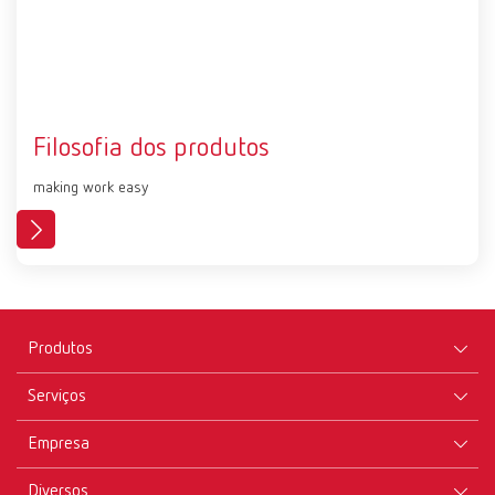
Filosofia dos produtos
making work easy
Produtos
Serviços
Equipamentos
Empresa
Instrumentos
Certificados ISO
Materiais
Diversos