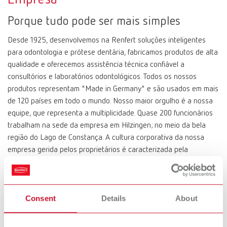
Porque tudo pode ser mais simples
Desde 1925, desenvolvemos na Renfert soluções inteligentes
para odontologia e prótese dentária, fabricamos produtos de alta
qualidade e oferecemos assistência técnica confiável a
consultórios e laboratórios odontológicos. Todos os nossos
produtos representam "Made in Germany" e são usados em mais
de 120 países em todo o mundo. Nosso maior orgulho é a nossa
equipe, que representa a multiplicidade. Quase 200 funcionários
trabalham na sede da empresa em Hilzingen; no meio da bela
região do Lago de Constança. A cultura corporativa da nossa
empresa gerida pelos proprietários é caracterizada pela
flexibilidade, simpatia familiar e uma filosofia responsável e
orientada para o futuro. Incentivamos o trabalho independente, o
espírito de equipe e a criatividade. O espírito inovador entre as
Consent
Details
About
nossas fileiras sempre foi o impulso para o desenvolvimento
contínuo e a base para tornar os processos de trabalho no
laboratório dentário e no consultório odontológico mais fáceis,