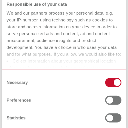
Responsible use of your data
eficientes e agradáveis​- fiel ao nosso lema „making work easy“.
We and our partners process your personal data, e.g.
Renfert não recruta fora da Alemanha. Veja as oportunidades de
your IP-number, using technology such as cookies to
emprego atuais
no site alemão
(apenas em alemão).
store and access information on your device in order to
serve personalized ads and content, ad and content
measurement, audience insights and product
development. You have a choice in who uses your data
and for what purposes. If you allow, we would also like to:
Collect information about your geographical location
which can be accurate to within several meters
Identify your device by actively scanning it for specific
Consent
characteristics (fingerprinting)
Necessary
Selection
Find out more about how your personal data is processed
and set your preferences in the details section. You can
Carreira
Preferences
change or withdraw your consent any time from the
As suas ideias são a nossa confiança. Juntos com sucesso!
Cookie Declaration.
Statistics