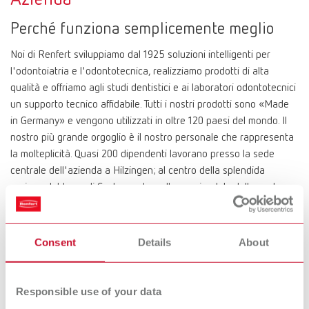
Perché funziona semplicemente meglio
Noi di Renfert sviluppiamo dal 1925 soluzioni intelligenti per
l'odontoiatria e l'odontotecnica, realizziamo prodotti di alta
qualità e offriamo agli studi dentistici e ai laboratori odontotecnici
un supporto tecnico affidabile. Tutti i nostri prodotti sono «Made
in Germany» e vengono utilizzati in oltre 120 paesi del mondo. Il
nostro più grande orgoglio è il nostro personale che rappresenta
la molteplicità. Quasi 200 dipendenti lavorano presso la sede
centrale dell'azienda a Hilzingen; al centro della splendida
regione del Lago di Costanza. La cultura aziendale della nostra
società a conduzione proprietaria è caratterizzata da flessibilità,
attenzione alla famiglia e da una filosofia responsabile orientata
al futuro. Promuoviamo il lavoro indipendente, lo spirito di squadra
Consent
Details
About
e la ricchezza di idee. Lo spirito innovativo del nostro personale è
sempre stato il motore di uno sviluppo continuo e la base per
rendere i processi di lavoro nei laboratori odontotecnici e negli
Responsible use of your data
studi dentistici più semplici, più efficienti e più piacevoli – fedeli al