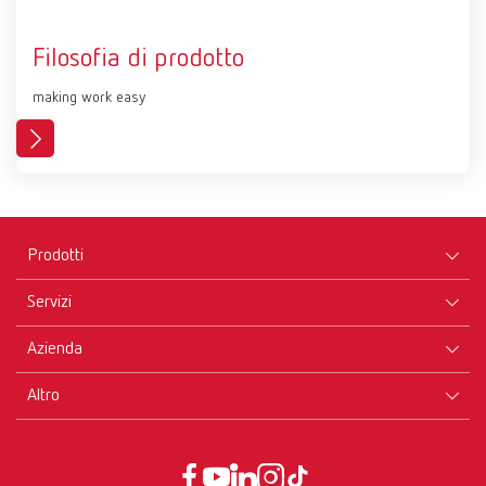
Filosofia di prodotto
making work easy
Prodotti
Servizi
Apparecchi
Azienda
Strumenti
Certificati ISO
Materiali
Altro
Download
Carriera
Novità
Rivenditori
Profilo aziendale
CGV
Servizi