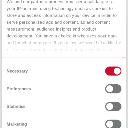
We and our partners process your personal data, e.g.
nostro motto «making work easy».
your IP-number, using technology such as cookies to
store and access information on your device in order to
serve personalized ads and content, ad and content
measurement, audience insights and product
development. You have a choice in who uses your data
and for what purposes. If you allow, we would also like to:
Collect information about your geographical location
which can be accurate to within several meters
Identify your device by actively scanning it for specific
Consent
characteristics (fingerprinting)
Necessary
Selection
Find out more about how your personal data is processed
Carriera
and set your preferences in the details section. You can
Preferences
Le vostre idee, la nostra fiducia. Insieme verso il successo!
change or withdraw your consent any time from the
Cookie Declaration.
Statistics
Marketing