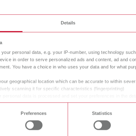
Para as variantes expiradas
Details
a
your personal data, e.g. your IP-number, using technology such
evice in order to serve personalized ads and content, ad and c
ment. You have a choice in who uses your data and for what purp
Fornecimento:
tador em Y
your geographical location which can be accurate to within seve
1 unidade
 de artigo 900034314
ively scanning it for specific characteristics (fingerprinting)
 personal data is processed and set your preferences in the det
 time from the Cookie Declaration.
Preferences
Statistics
Descrição:
or de fluxo
go
português (PT)
Para conexão de doi
 de artigo 29260000
T_CATALOG_PT.PDF
uma ou duas abertur