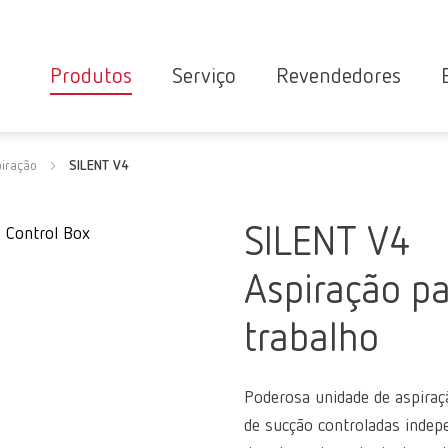
Produtos
Serviço
Revendedores
Equipamentos
Pesquisa de
iração
SILENT V4
Visão geral do serviço
revendedores
Instrumentos
e parceiros
Contato da
Repar
Materiais
SILENT V4
de
assistência
assistência
Novidades
Garantia
REAC
Aspiração pa
Operacional
Parceiro
Produtos para
trabalho
especializado
clínicas
da Renfert
odontológicas
Poderosa unidade de aspiraç
de sucção controladas indep