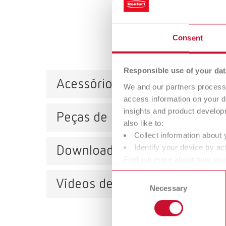
Consent
Responsible use of your dat
Acessórios
We and our partners process 
access information on your d
insights and product develop
Peças de reposição
also like to:
Adap
Collect information about 
Número
Identify your device by act
Downloads
SILENT V4, 230 V
Find out more about how your
or withdraw your consent any
Número de artigo 29330000
Consent
Vídeos de serviço
Necessary
Selection
Divis
Catálo
Número
RENFER