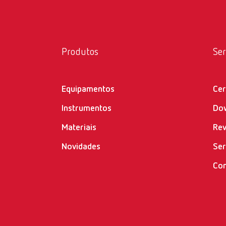
PDF (87
Adapt
de as
Produtos
Ser
Número
Softwa
Equipamentos
Cer
SILENT 
Adap
Instrumentos
Do
ZIP (5.
aspir
Materiais
Re
Número
Novidades
Ser
Con
Instru
Conec
SILENT 
Número