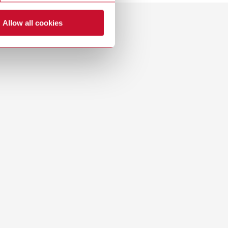
Allow all cookies
Revendedor com webshop
ncl. 4 muflas (sem mangueira), Ø Boca de sucção
 mm / 40 mm, Ø Luva de acoplamento interior/exterior
Baixar
Baixar