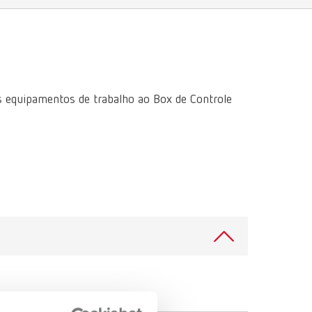
International
PT
International
RU
Italy
IT
s equipamentos de trabalho ao Box de Controle
Japan
EN
Mexico
EN
Mexico
ES
NME
EN
Poland
DE
Poland
EN
Portugal
PT