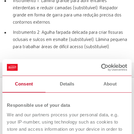
Instrumento 1: Lâmina grande para abrir entalhes
interdentais e reduzir camadas (substituível). Raspador
grande em forma de garra para uma redução precisa dos
contornos externos.
Instrumento 2: Agulha farpada delicada para criar fissuras
oclusais e sulcos em esmalte (substituível). Lâmina pequena
para trabalhar áreas de difícil acesso (substituível).
Variantes de produtos
Acessórios
Downloads
Pesquisa de revendedo
Consent
Details
About
Variantes de produtos
Responsible use of your data
We and our partners process your personal data, e.g.
your IP-number, using technology such as cookies to
Acessórios
store and access information on your device in order to